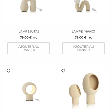
LAMPE [UTA]
LAMPE [NANO]
79,00
€
79,00
€
TTC
TTC
AJOUTER AU
AJOUTER AU
PANIER
PANIER
Ce
produit
a
plusieurs
variations.
Les
options
peuvent
être