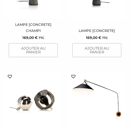
LAMPE [CONCRETE]
CHAMPI
LAMPE [CONCRETE]
169,00
€
169,00
€
TTC
TTC
AJOUTER AU
AJOUTER AU
PANIER
PANIER
Ce
produit
a
plusieurs
variations.
Les
options
peuvent
être
choisies