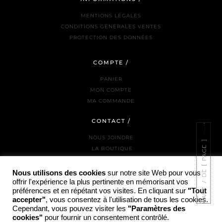
MENTIONS LÉGALES
CONDITIONS GÉNÉRALES VENTES
PROTECTION DES DONNÉES
COMPTE /
PANIER
MON COMPTE
MA COMMANDE
CONTACT /
NOUS JOINDRE
LA BOUTIQUE
INSTAGRAM
Nous utilisons des cookies
sur notre site Web pour vous
offrir l'expérience la plus pertinente en mémorisant vos
préférences et en répétant vos visites. En cliquant sur
"Tout
accepter"
, vous consentez à l'utilisation de tous les cookies.
Cependant, vous pouvez visiter les
"Paramètres des
© COPYRIGHT PARTI PRIS - 2025 / SITE RÉALISÉ PAR HTTPS://ADAM-JANKOWSKI.FR/
cookies"
pour fournir un consentement contrôlé.