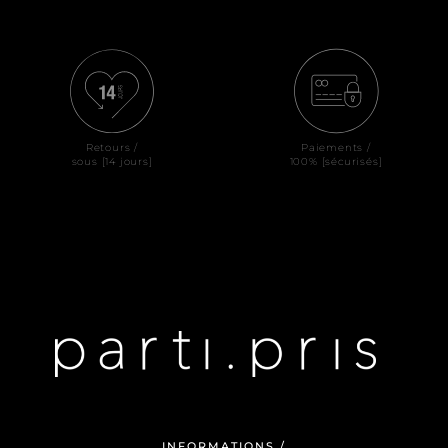
Retours /
Paiements /
sous [14 jours]
100% [sécurisés]
INFORMATIONS /