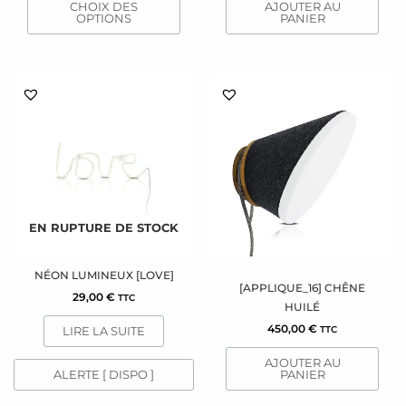
CHOIX DES
AJOUTER AU
du
OPTIONS
PANIER
produit
EN RUPTURE DE STOCK
NÉON LUMINEUX [LOVE]
[APPLIQUE_16] CHÊNE
29,00
€
TTC
HUILÉ
450,00
€
LIRE LA SUITE
TTC
AJOUTER AU
ALERTE [ DISPO ]
PANIER