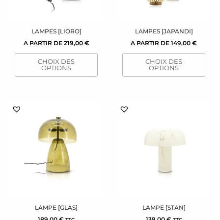
peuvent
peuvent
être
être
choisies
choisies
sur
sur
LAMPES [LIORO]
LAMPES [JAPANDI]
la
la
A PARTIR DE
219,00
€
A PARTIR DE
149,00
€
page
page
CHOIX DES
CHOIX DES
du
du
OPTIONS
OPTIONS
produit
produit
LAMPE [GLAS]
LAMPE [STAN]
189,00
€
139,00
€
TTC
TTC