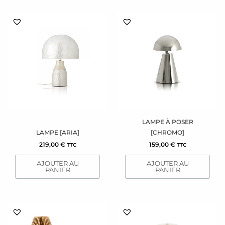
LAMPE À POSER
LAMPE [ARIA]
[CHROMO]
219,00
€
159,00
€
TTC
TTC
AJOUTER AU
AJOUTER AU
PANIER
PANIER
Ce
Ce
produit
produit