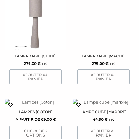
LAMPADAIRE [CHINÉ]
LAMPADAIRE [MACHÉ]
279,00
€
279,00
€
TTC
TTC
AJOUTER AU
AJOUTER AU
PANIER
PANIER
Ce
produit
LAMPES [COTON]
LAMPE CUBE [MARBRE]
a
A PARTIR DE
69,00
€
44,90
€
TTC
plusieurs
variations.
CHOIX DES
AJOUTER AU
Les
OPTIONS
PANIER