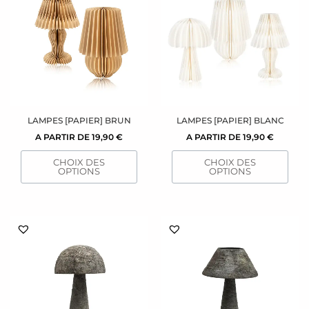
a
a
plusieurs
plusieurs
variations.
variations.
Les
Les
options
options
peuvent
peuvent
être
être
choisies
choisies
sur
sur
LAMPES [PAPIER] BRUN
LAMPES [PAPIER] BLANC
la
la
A PARTIR DE
19,90
€
A PARTIR DE
19,90
€
page
page
CHOIX DES
CHOIX DES
du
du
OPTIONS
OPTIONS
produit
produit