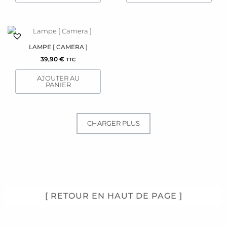
options
peuvent
être
choisies
sur
LAMPE [ CAMERA ]
la
39,90
€
TTC
page
AJOUTER AU
du
PANIER
produit
CHARGER PLUS
[ RETOUR EN HAUT DE PAGE ]