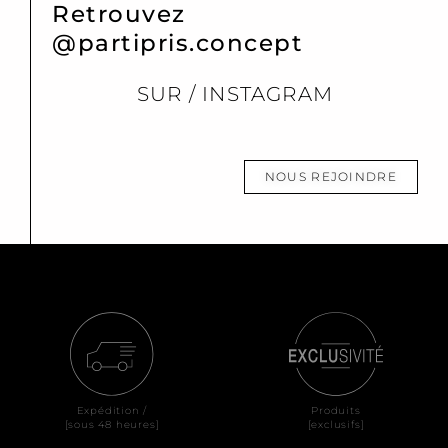
Retrouvez
@partipris.concept
SUR / INSTAGRAM
NOUS REJOINDRE
Expédition /
Produits
[sous 48 heures]
[exclusifs]