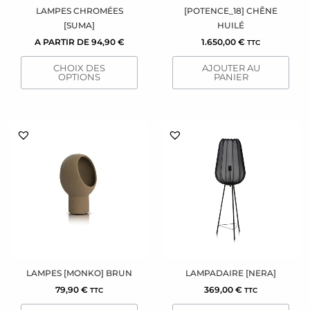
sur
LAMPES CHROMÉES
[POTENCE_18] CHÊNE
la
[SUMA]
HUILÉ
page
A PARTIR DE
94,90
€
1.650,00
€
TTC
du
CHOIX DES
AJOUTER AU
produit
OPTIONS
PANIER
LAMPES [MONKO] BRUN
LAMPADAIRE [NERA]
79,90
€
369,00
€
TTC
TTC