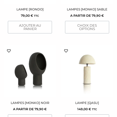
choisies
sur
LAMPE [RONDO]
LAMPES [MONKO] SABLE
la
79,00
€
A PARTIR DE
79,90
€
TTC
page
AJOUTER AU
CHOIX DES
du
PANIER
OPTIONS
produit
Ce
produit
a
plusieurs
variations.
Les
options
peuvent
être
choisies
sur
LAMPES [MONKO] NOIR
LAMPE [QASU]
la
A PARTIR DE
79,90
€
149,00
€
TTC
page