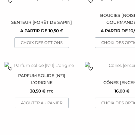
produit
produ
a
a
BOUGIES [NOIS
plusieurs
plusie
SENTEUR [FORÊT DE SAPIN]
GOURMANDE
variations.
variat
A PARTIR DE
10,50
€
A PARTIR DE
10
Les
Les
options
optio
CHOIX DES OPTIONS
CHOIX DES OPT
peuvent
peuve
être
être
choisies
choisi
Ce
sur
sur
produ
la
la
PARFUM SOLIDE [N°1]
a
page
page
L’ORIGINE
CÔNES [ENCE
plusie
du
du
38,50
€
16,00
€
TTC
variat
produit
produ
Les
AJOUTER AU PANIER
CHOIX DES OPT
optio
peuve
être
choisi
sur