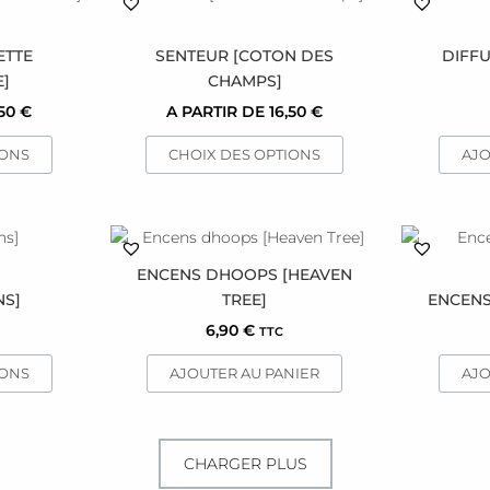
it
produit
sur
a
la
ETTE
SENTEUR [COTON DES
DIFFU
urs
plusieurs
page
]
CHAMPS]
ions.
variations.
du
,50
€
A PARTIR DE
16,50
€
Les
produit
ns
options
IONS
CHOIX DES OPTIONS
AJO
nt
peuvent
être
es
choisies
sur
it
la
ENCENS DHOOPS [HEAVEN
page
NS]
TREE]
ENCENS
urs
du
6,90
€
TTC
ions.
it
produit
IONS
AJOUTER AU PANIER
AJO
ns
nt
es
CHARGER PLUS