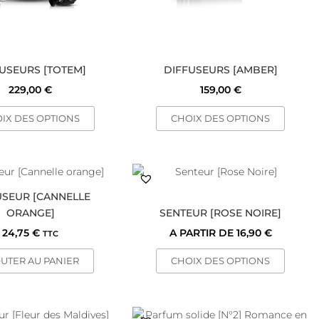
peuvent
peuvent
être
être
choisies
choisies
sur
sur
la
la
USEURS [TOTEM]
DIFFUSEURS [AMBER]
page
page
229,00
€
159,00
€
du
du
produit
produit
IX DES OPTIONS
CHOIX DES OPTIONS
Ce
produit
USEUR [CANNELLE
a
ORANGE]
SENTEUR [ROSE NOIRE]
plusieurs
24,75
€
A PARTIR DE
16,90
€
TTC
variations.
Les
UTER AU PANIER
CHOIX DES OPTIONS
options
peuvent
être
choisies