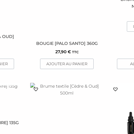
& OUD]
BOUGIE [PALO SANTO] 360G
27,90
€
TTC
A
NIER
AJOUTER AU PANIER
STOCK
RE] 135G