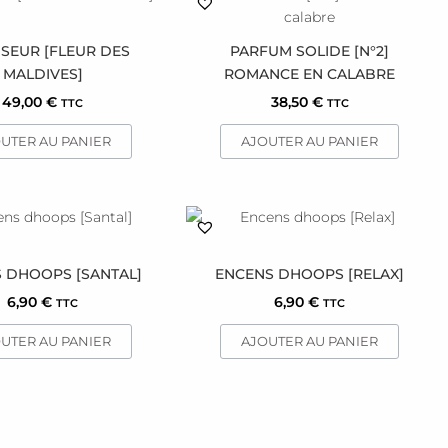
sur
la
SEUR [FLEUR DES
PARFUM SOLIDE [N°2]
page
MALDIVES]
ROMANCE EN CALABRE
du
49,00
€
38,50
€
TTC
TTC
produit
UTER AU PANIER
AJOUTER AU PANIER
 DHOOPS [SANTAL]
ENCENS DHOOPS [RELAX]
6,90
€
6,90
€
TTC
TTC
UTER AU PANIER
AJOUTER AU PANIER