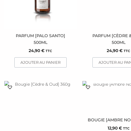
PARFUM [PALO SANTO]
PARFUM [CÈDRE 
500ML
500ML
24,90
€
24,90
€
TTC
TTC
AJOUTER AU PANIER
AJOUTER AU PA
EN RUPTURE DE 
BOUGIE [AMBRE NOI
12,90
€
TTC