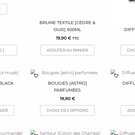
E
BRUME TEXTILE [CÈDRE &
OUD] 500ML
DIFF
19,90
€
TTC
 ]
AJOUTER AU PANIER
CHO
Ce
produit
BLACK
BOUGIES [ASTRO]
DIFF
a
PARFUMÉES
plusieurs
19,90
€
variations.
Les
NIER
CHOIX DES OPTIONS
AJO
options
peuvent
être
Ce
choisies