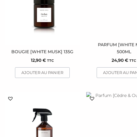
PARFUM [WHITE 
BOUGIE [WHITE MUSK] 135G
500ML
12,90
€
24,90
€
TTC
TTC
AJOUTER AU PANIER
AJOUTER AU PA