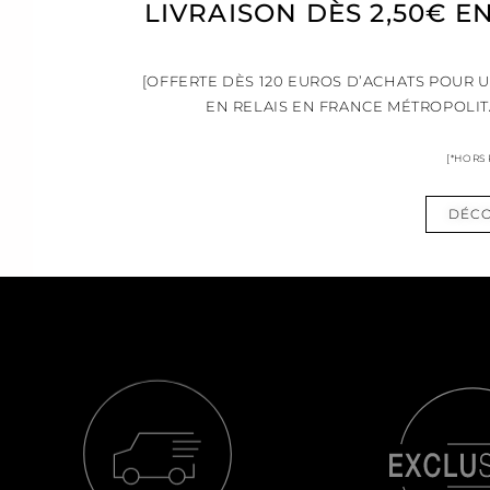
LIVRAISON DÈS 2,50€ E
[OFFERTE DÈS 120 EUROS D’ACHATS POUR 
EN RELAIS EN FRANCE MÉTROPOLIT
[*HORS
DÉCO