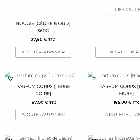
LIRE LA SUIT
BOUGIE [CÈDRE & OUD]
360G
27,90
€
TTC
ALERTE [ DISPO
AJOUTER AU PANIER
PARFUM CORPS [TERRE
PARFUM CORPS [
NOIRE]
MUSK]
167,00
€
185,00
€
TTC
TTC
AJOUTER AU PANIER
AJOUTER AU PA
Ce
Ce