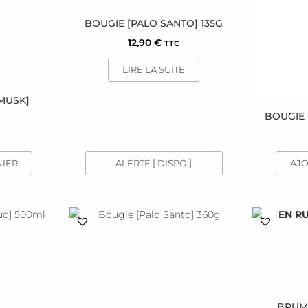
BOUGIE [PALO SANTO] 135G
12,90
€
TTC
LIRE LA SUITE
MUSK]
BOUGIE 
ALERTE [ DISPO ]
NIER
AJO
EN R
BRUME