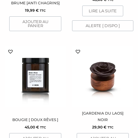
BRUME [ANTI CHAGRINS]
19,99
€
LIRE LA SUITE
TTC
AJOUTER AU
PANIER
ALERTE [ DISPO ]
[GARDENIA DU LAOS]
BOUGIE [ DOUX RÊVES ]
NOIR
45,00
€
29,90
€
TTC
TTC