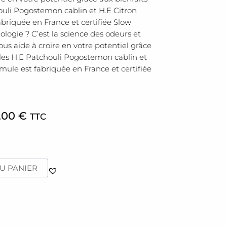
houli Pogostemon cablin et H.E Citron
abriquée en France et certifiée Slow
ogie ? C’est la science des odeurs et
us aide à croire en votre potentiel grâce
elles H.E Patchouli Pogostemon cablin et
rmule est fabriquée en France et certifiée
,00
€
TTC
U PANIER