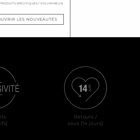
 PRODUITS SPÉCIFIQUES / VOLUMINEUX]
UVRIR LES NOUVEAUTÉS
its
Retours /
ifs]
sous [14 jours]