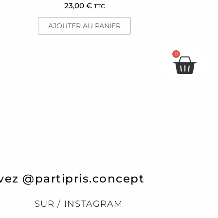
23,00
€
TTC
AJOUTER AU PANIER
Pan
0
vez @partipris.concept
SUR / INSTAGRAM