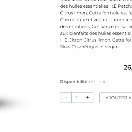
des huiles essentielles H.E Patc
Citrus limon. Cette formule est f
Cosmétique et vegan. L’aromachol
des émotions. Confiance en soi vo
aux bienfaits des huiles essenti
H.E Citron Citrus limon. Cette fo
Slow Cosmétique et vegan.
26
quantité
Disponibilité :
En stock
de
Spray
-
+
AJOUTER A
confiance
en
soi