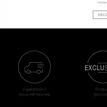
[*HORS
DÉCO
Expédition /
Produ
[sous 48 heures]
[exclus