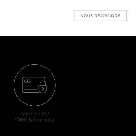
NOUS REJOINDRE
Paiements /
100% [sécurisés]