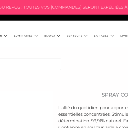
 DU REPOS : TOUTES VOS [COMMANDES] SERONT EXPÉDIÉES À 
ON
LUMINAIRES
BIJOUX
SENTEURS
LA TABLE
LIVR
SPRAY CO
L’allié du quotidien pour apporte
essentielles concentrées. Stimul
détermination. 99,91% naturel. Fa
Confiance en soi vous aide à croi