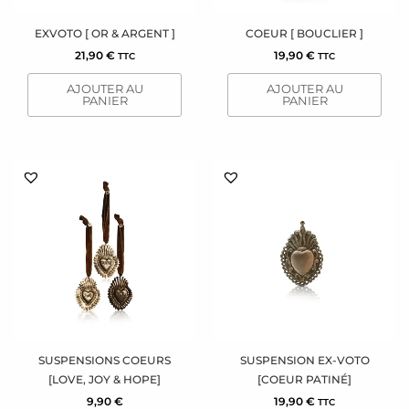
EXVOTO [ OR & ARGENT ]
COEUR [ BOUCLIER ]
21,90
€
19,90
€
TTC
TTC
AJOUTER AU
AJOUTER AU
PANIER
PANIER
Ce
produit
a
plusieurs
variations.
Les
options
peuvent
être
choisies
sur
SUSPENSIONS COEURS
SUSPENSION EX-VOTO
la
[LOVE, JOY & HOPE]
[COEUR PATINÉ]
page
9,90
€
19,90
€
TTC