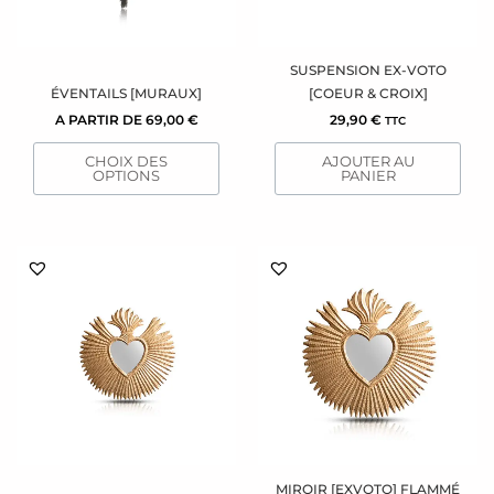
peuvent
être
choisies
sur
SUSPENSION EX-VOTO
la
ÉVENTAILS [MURAUX]
[COEUR & CROIX]
page
A PARTIR DE
69,00
€
29,90
€
TTC
du
CHOIX DES
AJOUTER AU
produit
OPTIONS
PANIER
MIROIR [EXVOTO] FLAMMÉ