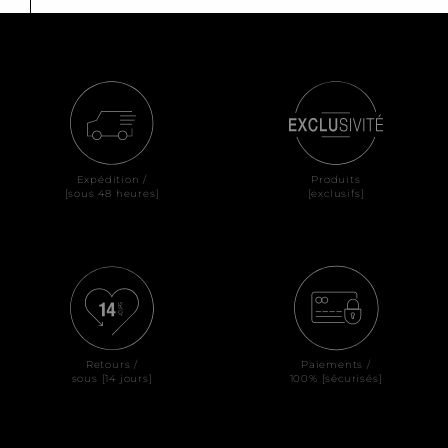
Expédition /
Produits
[sous 48 heures]
[exclusifs]
Retours /
Paiements /
sous [14 jours]
100% [sécurisés]