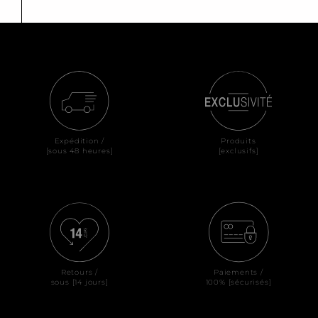
Expédition /
Produits
[sous 48 heures]
[exclusifs]
Retours /
Paiements /
sous [14 jours]
100% [sécurisés]