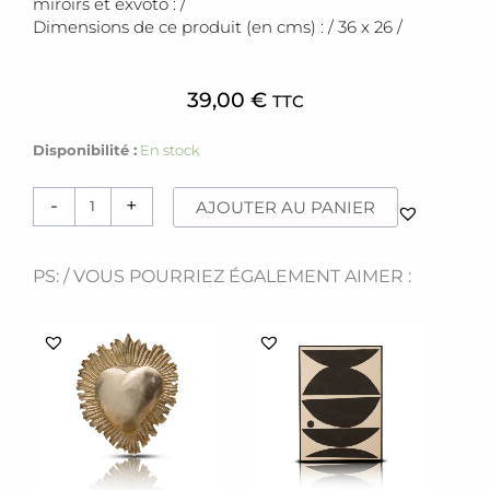
miroirs et exvoto : /
Dimensions de ce produit (en cms) : / 36 x 26 /
39,00
€
TTC
quantité
Disponibilité :
En stock
de
Miroir
-
+
AJOUTER AU PANIER
ex-
voto
[coeur
PS: / VOUS POURRIEZ ÉGALEMENT AIMER :
métal]