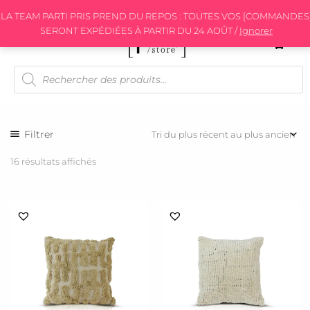
Aller
LA TEAM PARTI PRIS PREND DU REPOS : TOUTES VOS [COMMANDES
au
SERONT EXPÉDIÉES À PARTIR DU 24 AOÛT /
Ignorer
contenu
Recherche
de
produits
Trié
Filtrer
du
plus
récent
au
16 résultats affichés
plus
ancien