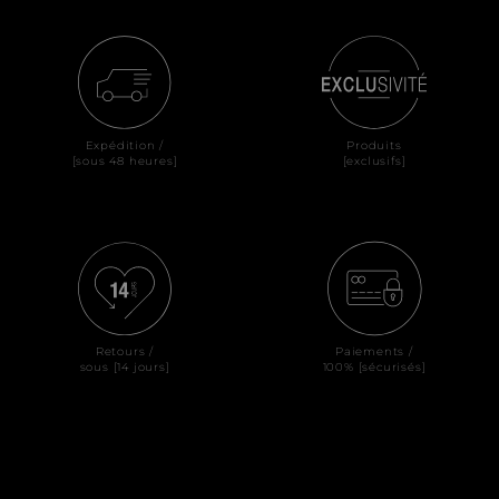
Expédition /
Produits
[sous 48 heures]
[exclusifs]
Retours /
Paiements /
sous [14 jours]
100% [sécurisés]