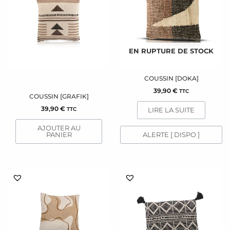
EN RUPTURE DE STOCK
COUSSIN [DOKA]
39,90
€
TTC
COUSSIN [GRAFIK]
39,90
€
LIRE LA SUITE
TTC
AJOUTER AU
PANIER
ALERTE [ DISPO ]