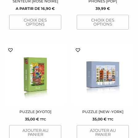
sur
sur
SENTEUR [ROSE NOIRE]
PHONES [POP]
la
la
A PARTIR DE
16,90
€
39,99
€
page
page
CHOIX DES
CHOIX DES
du
du
OPTIONS
OPTIONS
produit
produit
PUZZLE [KYOTO]
PUZZLE [NEW-YORK]
35,00
€
35,00
€
TTC
TTC
AJOUTER AU
AJOUTER AU
PANIER
PANIER