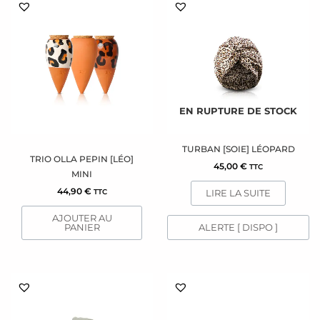
EN RUPTURE DE STOCK
TURBAN [SOIE] LÉOPARD
TRIO OLLA PEPIN [LÉO]
45,00
€
TTC
MINI
44,90
€
LIRE LA SUITE
TTC
AJOUTER AU
PANIER
ALERTE [ DISPO ]