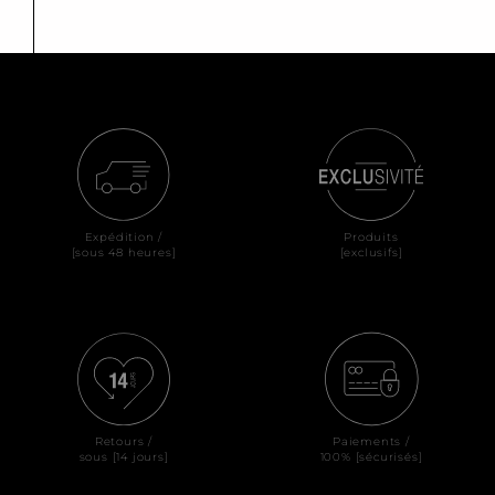
Expédition /
Produits
[sous 48 heures]
[exclusifs]
Retours /
Paiements /
sous [14 jours]
100% [sécurisés]