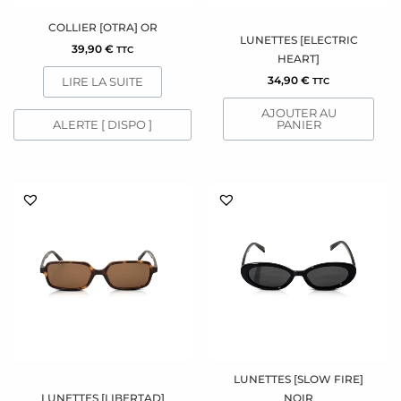
COLLIER [OTRA] OR
LUNETTES [ELECTRIC
39,90
€
TTC
HEART]
34,90
€
LIRE LA SUITE
TTC
AJOUTER AU
ALERTE [ DISPO ]
PANIER
LUNETTES [SLOW FIRE]
LUNETTES [LIBERTAD]
NOIR