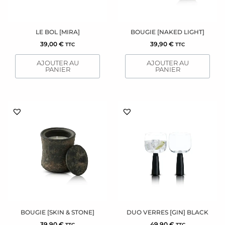
LE BOL [MIRA]
BOUGIE [NAKED LIGHT]
39,00
€
39,90
€
TTC
TTC
AJOUTER AU
AJOUTER AU
PANIER
PANIER
BOUGIE [SKIN & STONE]
DUO VERRES [GIN] BLACK
39,90
€
49,90
€
TTC
TTC