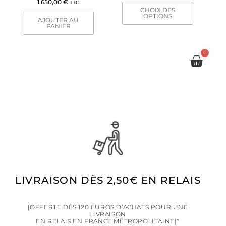
1.650,00
€
TTC
la
CHOIX DES
page
OPTIONS
AJOUTER AU
du
PANIER
produit
0
Pani
LIVRAISON DÈS 2,50€ EN RELAIS
[OFFERTE DÈS 120 EUROS D’ACHATS POUR UNE
LIVRAISON
EN RELAIS EN FRANCE MÉTROPOLITAINE]*