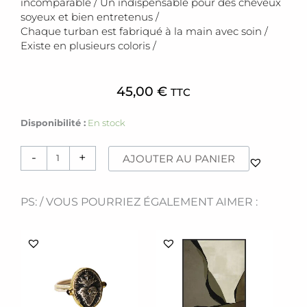
incomparable / Un indispensable pour des cheveux
soyeux et bien entretenus /
Chaque turban est fabriqué à la main avec soin /
Existe en plusieurs coloris /
45,00
€
TTC
quantité
Disponibilité :
En stock
de
Turban
-
+
AJOUTER AU PANIER
[soie]
vert
PS: / VOUS POURRIEZ ÉGALEMENT AIMER :
Ce
produit
a
plusieurs
variations.