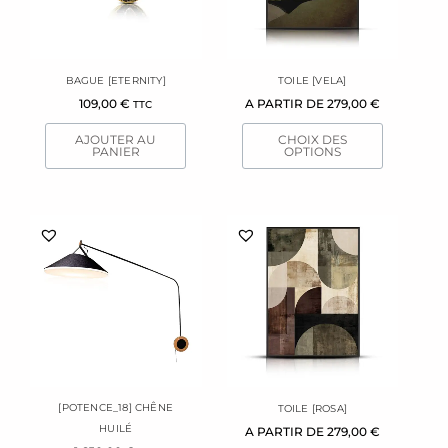
Les
options
peuvent
être
BAGUE [ETERNITY]
TOILE [VELA]
choisies
109,00
€
A PARTIR DE
279,00
€
TTC
sur
la
AJOUTER AU
CHOIX DES
page
PANIER
OPTIONS
du
produit
Ce
produit
a
plusieurs
variations.
Les
options
peuvent
être
[POTENCE_18] CHÊNE
TOILE [ROSA]
choisies
HUILÉ
A PARTIR DE
279,00
€
sur