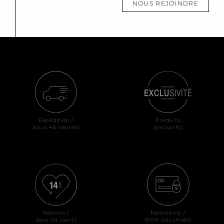
NOUS REJOINDRE
Expédition /
Produits
[sous 48 heures]
[exclusifs]
Retours /
Paiements /
sous [14 jours]
100% [sécurisés]