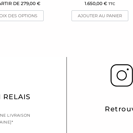
du
ARTIR DE
279,00
€
1.650,00
€
TTC
produit
OIX DES OPTIONS
AJOUTER AU PANIER
N RELAIS
Retrou
UNE LIVRAISON
AINE]*