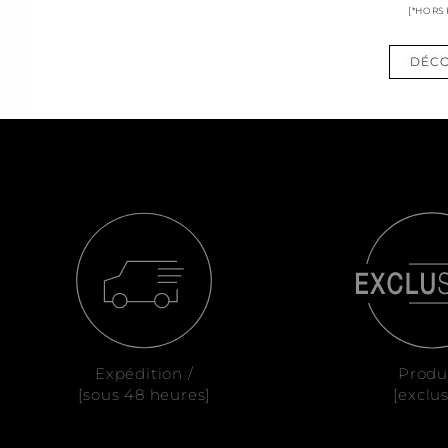
[*HORS
DÉCO
Expédition /
Produ
[sous 48 heures]
[exclus