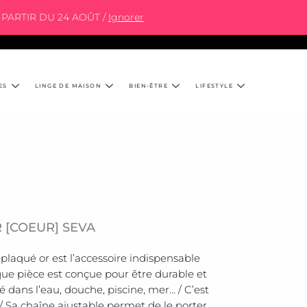
PARTIR DU 24 AOÛT /
Ignorer
ES
LINGE DE MAISON
BIEN-ÊTRE
LIFESTYLE
 [COEUR] SEVA
e plaqué or est l’accessoire indispensable
haque pièce est conçue pour être durable et
é dans l’eau, douche, piscine, mer… / C’est
e / Sa chaîne ajustable permet de le porter