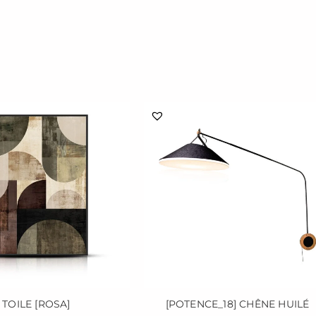
Ce
produit
a
plusieurs
variations.
Les
options
peuvent
être
choisies
sur
la
page
TOILE [ROSA]
[POTENCE_18] CHÊNE HUILÉ