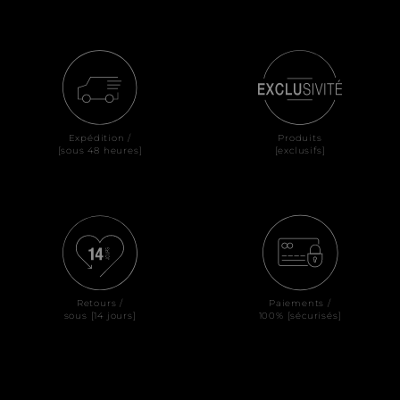
Expédition /
Produits
[sous 48 heures]
[exclusifs]
Retours /
Paiements /
sous [14 jours]
100% [sécurisés]