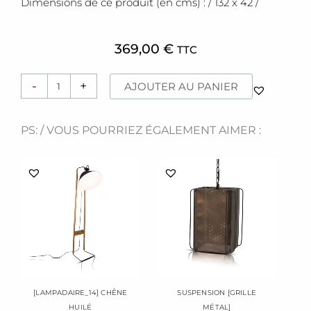
Dimensions de ce produit (en cms) : / 132 x 42 /
369,00
€
TTC
quantité
-
+
AJOUTER AU PANIER
de
Lampadaire
[Pluma]
PS: / VOUS POURRIEZ ÉGALEMENT AIMER :
[LAMPADAIRE_14] CHÊNE
SUSPENSION [GRILLE
HUILÉ
MÉTAL]