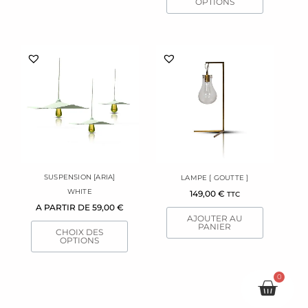
du
OPTIONS
produit
Ce
produit
a
plusieurs
variations.
Les
options
peuvent
être
SUSPENSION [ARIA]
LAMPE [ GOUTTE ]
choisies
WHITE
149,00
€
TTC
sur
A PARTIR DE
59,00
€
la
AJOUTER AU
page
PANIER
CHOIX DES
du
OPTIONS
produit
0
Pani