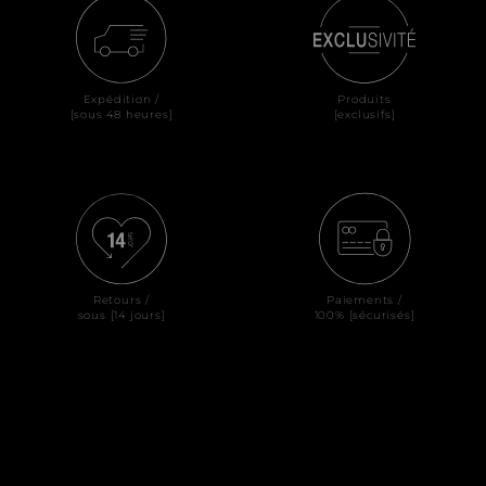
Expédition /
Produits
[sous 48 heures]
[exclusifs]
Retours /
Paiements /
sous [14 jours]
100% [sécurisés]