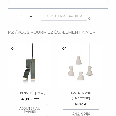
[Japandi]
-
+
AJOUTER AU PANIER
PS: / VOUS POURRIEZ ÉGALEMENT AIMER :
Ce
produit
a
plusieurs
variations.
Les
options
peuvent
être
SUSPENSIONS
SUSPENSIONS [ RAW ]
choisies
[LIMESTONE]
149,00
€
TTC
sur
94,90
€
la
AJOUTER AU
page
PANIER
CHOIX DES