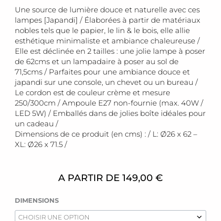
Une source de lumière douce et naturelle avec ces
lampes [Japandi] / Élaborées à partir de matériaux
nobles tels que le papier, le lin & le bois, elle allie
esthétique minimaliste et ambiance chaleureuse /
Elle est déclinée en 2 tailles : une jolie lampe à poser
de 62cms et un lampadaire à poser au sol de
71,5cms / Parfaites pour une ambiance douce et
japandi sur une console, un chevet ou un bureau /
Le cordon est de couleur crème et mesure
250/300cm /
Ampoule E27 non-fournie (max. 40W /
LED 5W) / Emballés dans de jolies boîte idéales pour
un cadeau /
Dimensions de ce produit (en cms) : / L: Ø26 x 62 –
XL: Ø26 x 71.5
/
A PARTIR DE
149,00
€
quantité
DIMENSIONS
de
Lampes