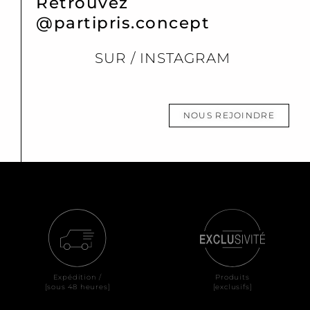
Retrouvez
@partipris.concept
SUR / INSTAGRAM
NOUS REJOINDRE
Expédition /
Produits
[sous 48 heures]
[exclusifs]