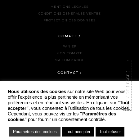
MENTIONS LÉGALES
CONDITIONS GÉNÉRALES VENTES
PROTECTION DES DONNÉES
COMPTE /
PANIER
MON COMPTE
MA COMMANDE
CONTACT /
NOUS JOINDRE
LA BOUTIQUE
Nous utilisons des cookies
sur notre site Web pour vous
offrir l'expérience la plus pertinente en mémorisant vos
INSTAGRAM
préférences et en répétant vos visites. En cliquant sur
"Tout
accepter"
, vous consentez à l'utilisation de tous les cookies.
Cependant, vous pouvez visiter les
"Paramètres des
cookies"
pour fournir un consentement contrôlé.
© COPYRIGHT PARTI PRIS - 2025 / SITE RÉALISÉ PAR HTTPS://ADAM-JANKOWSKI.FR/
Paramètres des cookies
Tout accepter
Tout refuser