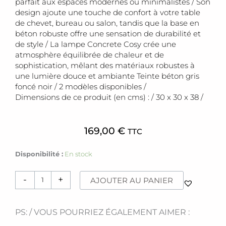
parfait aux espaces modernes ou minimalistes / Son
design ajoute une touche de confort à votre table
de chevet, bureau ou salon, tandis que la base en
béton robuste offre une sensation de durabilité et
de style / La lampe Concrete Cosy crée une
atmosphère équilibrée de chaleur et de
sophistication, mêlant des matériaux robustes à
une lumière douce et ambiante Teinte béton gris
foncé noir / 2 modèles disponibles /
Dimensions de ce produit (en cms) : / 30 x 30 x 38 /
169,00
€
TTC
quantité
Disponibilité :
En stock
de
Lampe
-
+
AJOUTER AU PANIER
[concrete]
PS: / VOUS POURRIEZ ÉGALEMENT AIMER :