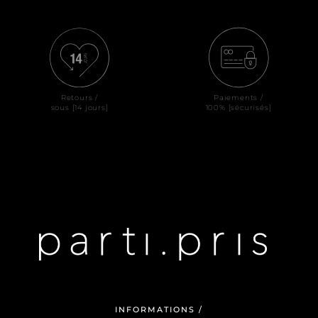
Retours /
Paiements /
sous [14 jours]
100% [sécurisés]
INFORMATIONS /