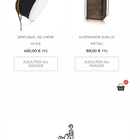
[APPLIQUE_16] CHÊNE
SUSPENSION [GRILLE
HUILÉ
MÉTAL]
450,00
€
89,00
€
TTC
TTC
AJOUTER AU
AJOUTER AU
PANIER
PANIER
0
Pani