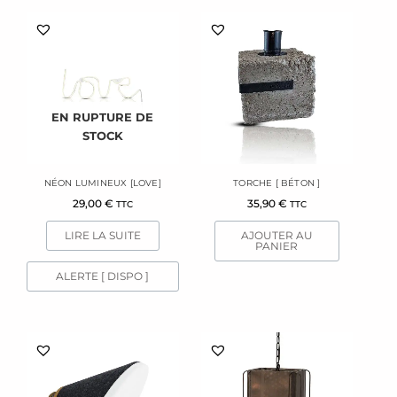
EN RUPTURE DE
STOCK
NÉON LUMINEUX [LOVE]
TORCHE [ BÉTON ]
29,00
€
35,90
€
TTC
TTC
LIRE LA SUITE
AJOUTER AU
PANIER
ALERTE [ DISPO ]