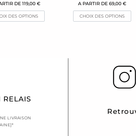
du
d
ARTIR DE
119,00
€
A PARTIR DE
69,00
€
produit
pr
OIX DES OPTIONS
CHOIX DES OPTIONS
N RELAIS
Retrou
UNE LIVRAISON
AINE]*