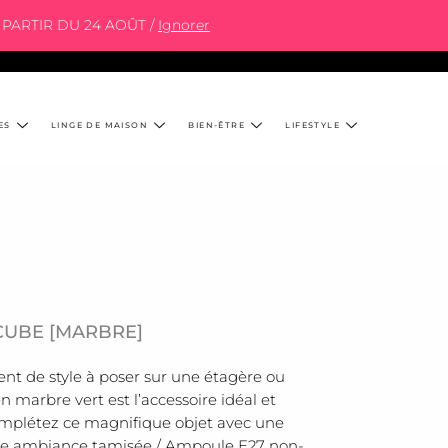
PARTIR DU 24 AOÛT /
Ignorer
ES
LINGE DE MAISON
BIEN-ÊTRE
LIFESTYLE
CUBE [MARBRE]
t de style à poser sur une étagère ou
 marbre vert est l’accessoire idéal et
omplétez ce magnifique objet avec une
une ambiance tamisée / Ampoule E27 non-