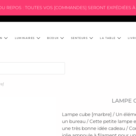
 DU REPOS : TOUTES VOS [COMMANDES] SERONT EXPÉDIÉES À 
ON
LUMINAIRES
BIJOUX
SENTEURS
LA TABLE
LIVR
e]
LAMPE 
Lampe cube [marbre] / Un élémen
un bureau / Cette petite lampe en
une très bonne idée cadeau / C
jolie ampoule à filament pour 