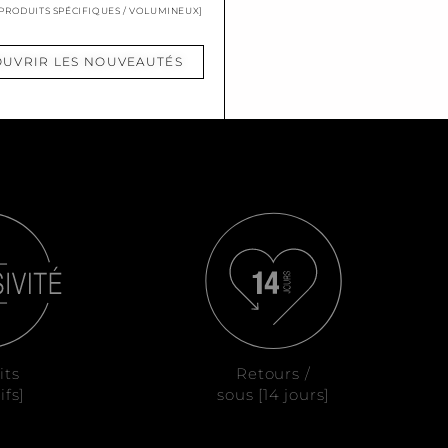
 PRODUITS SPÉCIFIQUES / VOLUMINEUX]
UVRIR LES NOUVEAUTÉS
its
Retours /
ifs]
sous [14 jours]