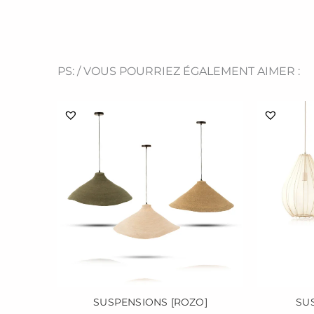
PS: / VOUS POURRIEZ ÉGALEMENT AIMER :
Ce
produit
a
plusieurs
variations.
Les
options
peuvent
être
choisies
sur
la
page
SUSPENSIONS [ROZO]
SUS