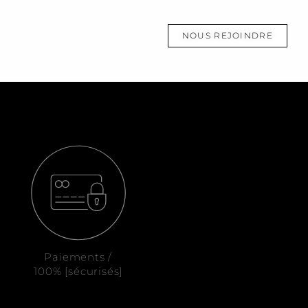
NOUS REJOINDRE
Paiements /
100% [sécurisés]