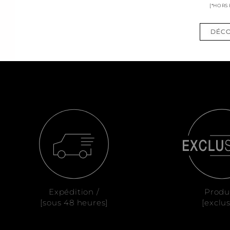
[*HORS
DÉCO
Expédition /
Produ
[sous 48 heures]
[exclus