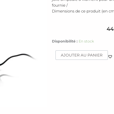
fournie /
Dimensions de ce produit (en cms) :
44
quantité
Disponibilité :
En stock
de
Lampe
AJOUTER AU PANIER
cube
[marbre]