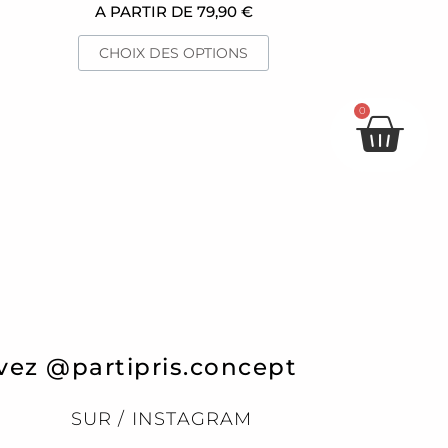
u
du
A PARTIR DE
79,90
€
oduit
produit
CHOIX DES OPTIONS
Pan
0
vez @partipris.concept
SUR / INSTAGRAM