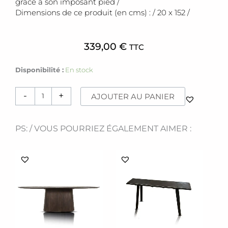
grâce à son imposant pied /
Dimensions de ce produit (en cms) : / 20 x 152 /
339,00
€
TTC
quantité
Disponibilité :
En stock
de
Porte-
-
+
AJOUTER AU PANIER
manteau
[Yeni]
PS: / VOUS POURRIEZ ÉGALEMENT AIMER :
Ce
produit
a
plusieurs
variations.
Les
options