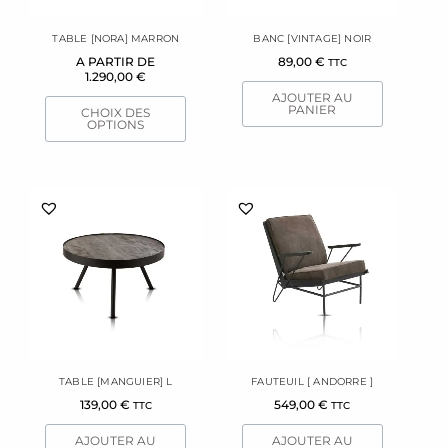
peuvent
être
TABLE [NORA] MARRON
BANC [VINTAGE] NOIR
choisies
A PARTIR DE
89,00
€
TTC
sur
1.290,00
€
la
AJOUTER AU
page
PANIER
CHOIX DES
OPTIONS
du
produit
TABLE [MANGUIER] L
FAUTEUIL [ ANDORRE ]
139,00
€
549,00
€
TTC
TTC
AJOUTER AU
AJOUTER AU