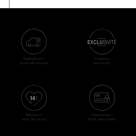
Expédition /
Produits
[sous 48 heures]
[exclusifs]
Retours /
Paiements /
sous [14 jours]
100% [sécurisés]