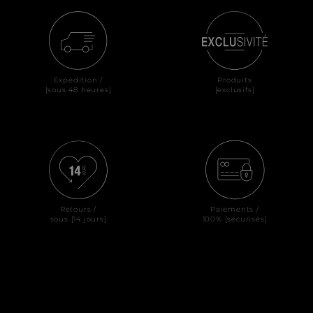
Expédition /
Produits
[sous 48 heures]
[exclusifs]
Retours /
Paiements /
sous [14 jours]
100% [sécurisés]