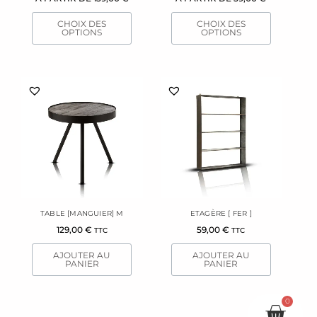
sur
sur
la
la
CHOIX DES
CHOIX DES
page
page
OPTIONS
OPTIONS
du
du
produit
produit
TABLE [MANGUIER] M
ETAGÈRE [ FER ]
129,00
€
59,00
€
TTC
TTC
AJOUTER AU
AJOUTER AU
PANIER
PANIER
0
Pani