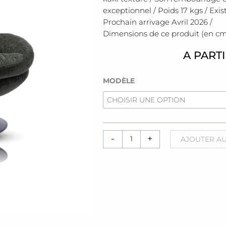
exceptionnel / Poids 17 kgs / Exi
Prochain arrivage Avril 2026 /
Dimensions de ce produit (en cms) 
A PART
quantité
MODÈLE
de
Fauteuil
[memento]
kaki
-
+
AJOUTER AU