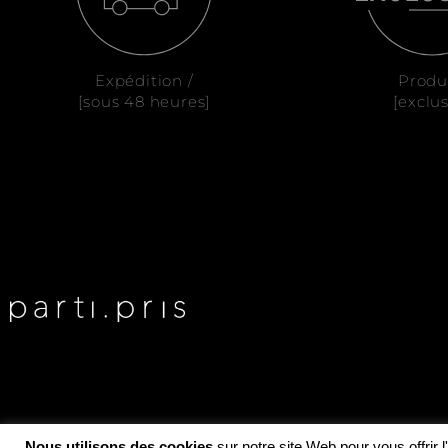
Expédition /
Produ
[sous 48 heures]
[exclus
Nous utilisons des cookies
sur notre site Web pour vous offrir 