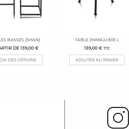
peuvent
être
choisies
sur
la
page
ES BASSES [SHAN]
TABLE [MANGUIER] L
du
ARTIR DE
139,00
€
139,00
€
TTC
produit
OIX DES OPTIONS
AJOUTER AU PANIER