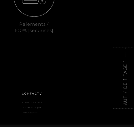
Paiements /
100% [sécurisés]
CONTACT /
NOUS JOINDRE
LA BOUTIQUE
INSTAGRAM