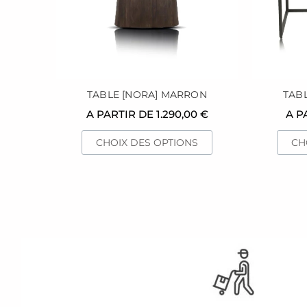
peuvent
être
choisies
sur
la
page
TABLE [NORA] MARRON
TABL
du
A PARTIR DE
1.290,00
€
A P
produit
CHOIX DES OPTIONS
CH