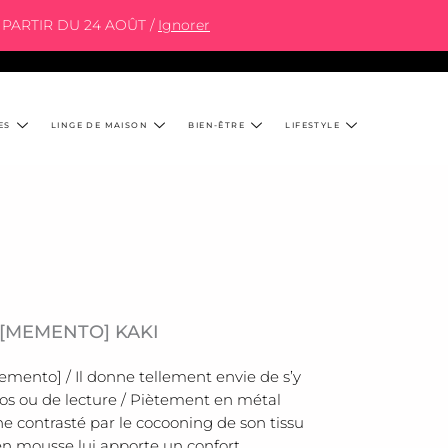
PARTIR DU 24 AOÛT /
Ignorer
ES
LINGE DE MAISON
BIEN-ÊTRE
LIFESTYLE
 [MEMENTO] KAKI
mento] / Il donne tellement envie de s’y
s ou de lecture / Piètement en métal
ne contrasté par le cocooning de son tissu
en mousse lui apporte un confort