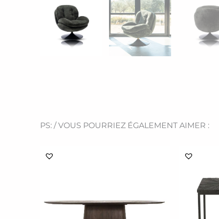
PS: / VOUS POURRIEZ ÉGALEMENT AIMER :
Ce
produit
a
plusieurs
variations.
Les
options