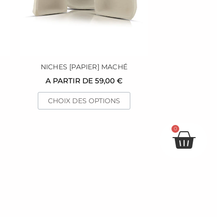
peuvent
être
choisies
sur
la
page
NICHES [PAPIER] MACHÉ
du
A PARTIR DE
59,00
€
produit
CHOIX DES OPTIONS
Pan
0