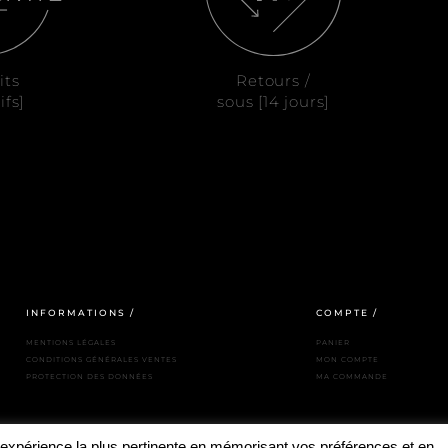
its
Retours /
ifs]
sous [14 jours]
INFORMATIONS /
COMPTE /
MENTIONS LÉGALES
PANIER
CONDITIONS GÉNÉRALES VENTES
MON COMPTE
PROTECTION DES DONNÉES
MA COMMANDE
l'expérience la plus pertinente en mémorisant vos préférences et en