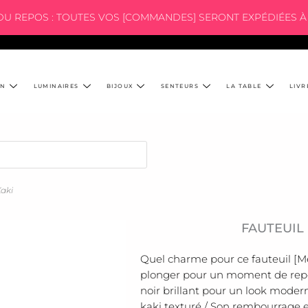
 DU REPOS : TOUTES VOS [COMMANDES] SERONT EXPÉDIÉES À 
ON
LUMINAIRES
BIJOUX
SENTEURS
LA TABLE
LIVR
Kaki
FAUTEUIL
Quel charme pour ce fauteuil [Me
plonger pour un moment de repo
noir brillant pour un look moder
kaki texturé / Son rembourrage 