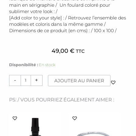
main en sérigraphie / Un foulard coloré pour
sublimer votre look : /
[Add color to your style] : / Retrouvez l’ensemble des
modèles et coloris dans la même gamme /
Dimensions de ce produit (en cms) : / 100 x 100 /
49,00
€
TTC
quantité
Disponibilité :
En stock
de
Foulard
-
+
AJOUTER AU PANIER
[Leaves]
rouge
PS: / VOUS POURRIEZ ÉGALEMENT AIMER :
Ce
produit
a
plusieurs