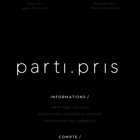
Retours /
Paiements /
sous [14 jours]
100% [sécurisés]
INFORMATIONS /
MENTIONS LÉGALES
CONDITIONS GÉNÉRALES VENTES
PROTECTION DES DONNÉES
COMPTE /