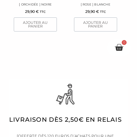
[ ORCHIDÉE ] NOIRE
[ ROSE ] BLANCHE
29,90
€
29,90
€
TTC
TTC
AJOUTER AU
AJOUTER AU
PANIER
PANIER
0
Pani
LIVRAISON DÈS 2,50€ EN RELAIS
[OFFERTE DÈS 120 EUROS D’ACHATS POUR UNE