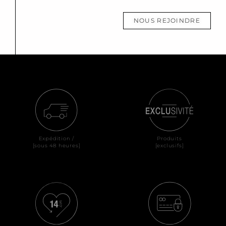
NOUS REJOINDRE
Expédition /
Produits
[sous 48 heures]
[exclusifs]