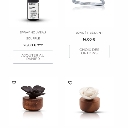
variations.
Les
options
peuvent
être
SPRAY NOUVEAU
JONC [ TIBÉTAIN ]
choisies
SOUFFLE
14,00
€
sur
26,00
€
TTC
la
CHOIX DES
page
OPTIONS
AJOUTER AU
du
PANIER
produit