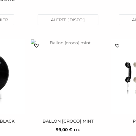
ALERTE [ DISPO ]
A
NIER
 BLACK
BALLON [CROCO] MINT
P
99,00
€
TTC