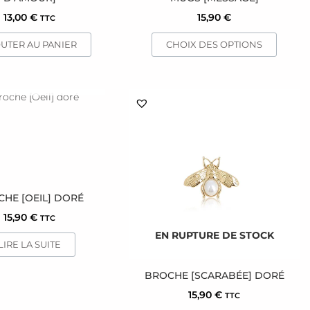
variations.
13,00
€
15,90
€
TTC
Les
options
UTER AU PANIER
CHOIX DES OPTIONS
peuvent
être
UPTURE DE STOCK
choisies
sur
la
page
du
produit
HE [OEIL] DORÉ
15,90
€
TTC
EN RUPTURE DE STOCK
LIRE LA SUITE
BROCHE [SCARABÉE] DORÉ
15,90
€
TTC