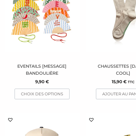
plusieurs
variations.
Les
options
peuvent
être
choisies
sur
la
page
EVENTAILS [MESSAGE]
CHAUSSETTES [
du
BANDOULIÈRE
COOL]
produit
9,90
€
15,90
€
TTC
CHOIX DES OPTIONS
AJOUTER AU PA