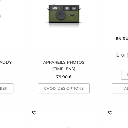
plusieurs
variations.
Les
options
peuvent
être
EN R
choisies
sur
la
ÉTUI
page
DADDY
APPAREILS PHOTOS
du
[TIMELENS]
produit
79,90
€
NIER
CHOIX DES OPTIONS
A