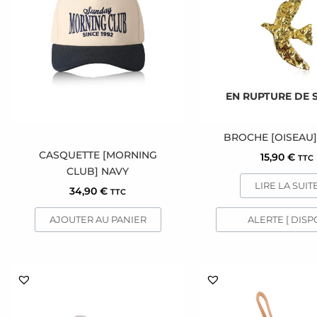
EN RUPTURE DE 
BROCHE [OISEAU
CASQUETTE [MORNING
15,90
€
TTC
CLUB] NAVY
LIRE LA SUIT
34,90
€
TTC
AJOUTER AU PANIER
ALERTE [ DISPO