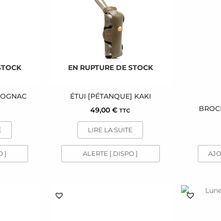
STOCK
EN RUPTURE DE STOCK
 COGNAC
ÉTUI [PÉTANQUE] KAKI
BROC
49,00
€
TTC
E
LIRE LA SUITE
 ]
ALERTE [ DISPO ]
AJO