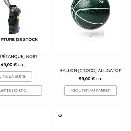
UPTURE DE STOCK
 [PÉTANQUE] NOIR
49,00
€
TTC
BALLON [CROCO] ALLIGATOR
LIRE LA SUITE
99,00
€
TTC
LERTE [ DISPO ]
AJOUTER AU PANIER