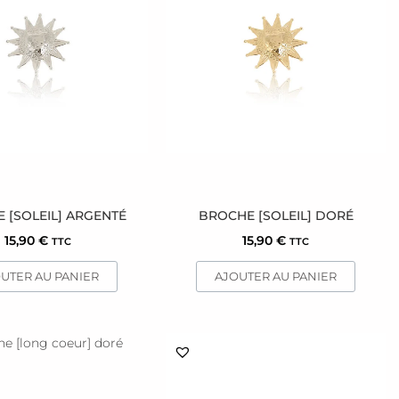
 [SOLEIL] ARGENTÉ
BROCHE [SOLEIL] DORÉ
15,90
€
15,90
€
TTC
TTC
UTER AU PANIER
AJOUTER AU PANIER