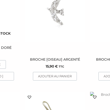
STOCK
] DORÉ
BROCHE [OISEAU] ARGENTÉ
BROCHE
E
15,90
€
TTC
 ]
AJOUTER AU PANIER
AJO