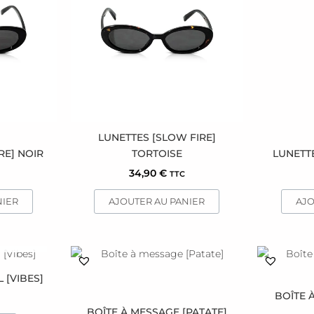
LUNETTES [SLOW FIRE]
RE] NOIR
TORTOISE
LUNETTE
34,90
€
TTC
NIER
AJOUTER AU PANIER
AJO
STOCK
 [VIBES]
BOÎTE 
BOÎTE À MESSAGE [PATATE]