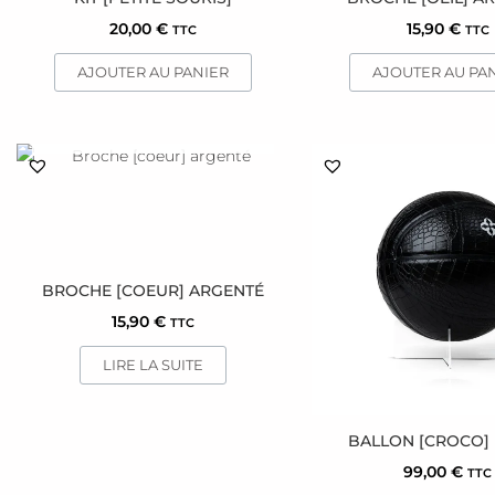
20,00
€
15,90
€
TTC
TTC
AJOUTER AU PANIER
AJOUTER AU PA
EN RUPTURE DE STOCK
BROCHE [COEUR] ARGENTÉ
15,90
€
TTC
LIRE LA SUITE
BALLON [CROCO]
99,00
€
TTC