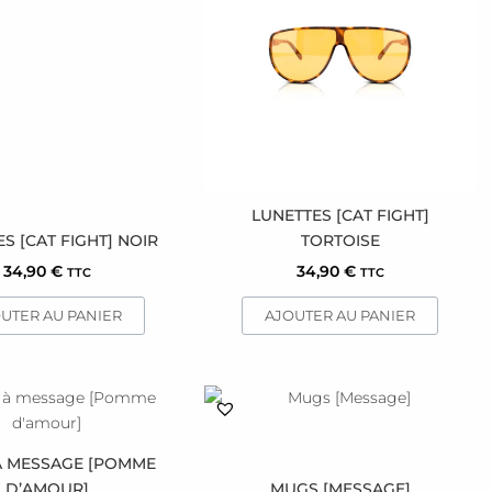
LUNETTES [CAT FIGHT]
S [CAT FIGHT] NOIR
TORTOISE
34,90
€
34,90
€
TTC
TTC
UTER AU PANIER
AJOUTER AU PANIER
Ce
produit
a
À MESSAGE [POMME
plusieurs
D’AMOUR]
MUGS [MESSAGE]