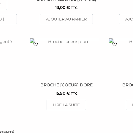
E
13,00
€
TTC
 ]
AJOUTER AU PANIER
AJO
EN RUPTURE DE STOCK
EN R
BROCHE [COEUR] DORÉ
BROC
15,90
€
TTC
LIRE LA SUITE
RGENTÉ