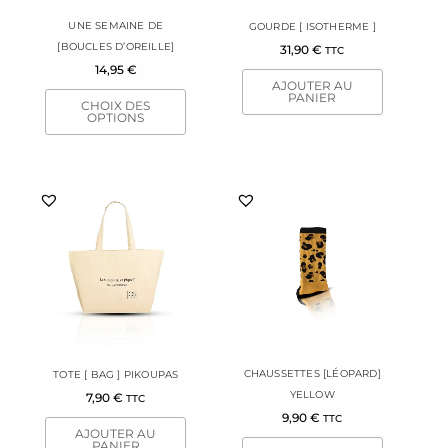
être
UNE SEMAINE DE
GOURDE [ ISOTHERME ]
choisies
[BOUCLES D’OREILLE]
31,90
€
TTC
sur
14,95
€
la
AJOUTER AU
page
PANIER
CHOIX DES
du
OPTIONS
produit
CHAUSSETTES [LÉOPARD]
TOTE [ BAG ] PIKOUPAS
YELLOW
7,90
€
TTC
9,90
€
TTC
AJOUTER AU
PANIER