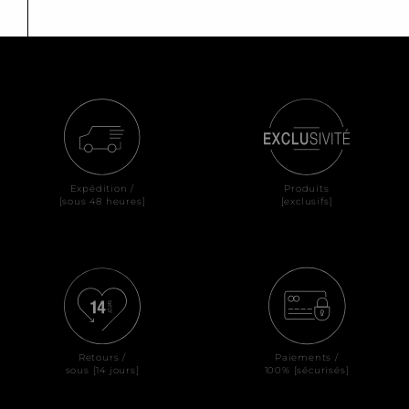
Expédition /
Produits
[sous 48 heures]
[exclusifs]
Retours /
Paiements /
sous [14 jours]
100% [sécurisés]