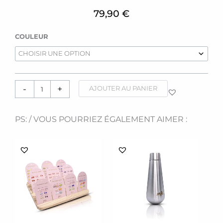
79,90
€
quantité
COULEUR
de
Appareils
photos
[Timelens]
-
+
AJOUTER AU PANIER
PS: / VOUS POURRIEZ ÉGALEMENT AIMER :
Ce
produit
a
plusieurs
variations.
Les
options
peuvent