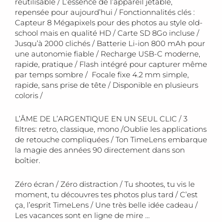
réutilisable / L’essence de l’appareil jetable,
repensée pour aujourd’hui / Fonctionnalités clés :
Capteur 8 Mégapixels pour des photos au style old-
school mais en qualité HD / Carte SD 8Go incluse /
Jusqu’à 2000 clichés / Batterie Li-ion 800 mAh pour
une autonomie fiable / Recharge USB-C moderne,
rapide, pratique / Flash intégré pour capturer même
par temps sombre / Focale fixe 4.2 mm simple,
rapide, sans prise de tête / Disponible en plusieurs
coloris /
L’ÂME DE L’ARGENTIQUE EN UN SEUL CLIC / 3
filtres: retro, classique, mono /Oublie les applications
de retouche compliquées / Ton TimeLens embarque
la magie des années 90 directement dans son
boîtier.
Zéro écran / Zéro distraction / Tu shootes, tu vis le
moment, tu découvres tes photos plus tard / C’est
ça, l’esprit TimeLens / Une très belle idée cadeau /
Les vacances sont en ligne de mire …