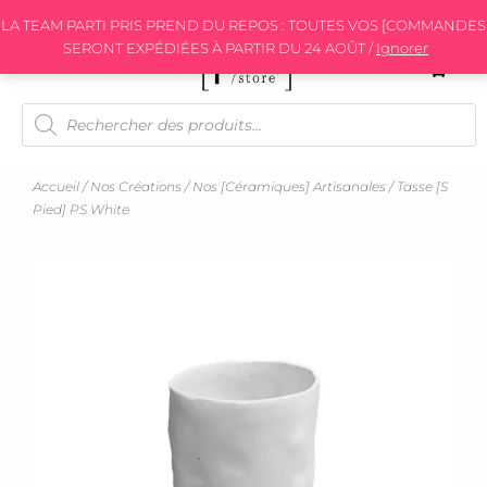
Aller
LA TEAM PARTI PRIS PREND DU REPOS : TOUTES VOS [COMMANDES
au
SERONT EXPÉDIÉES À PARTIR DU 24 AOÛT /
Ignorer
contenu
Recherche
de
produits
Accueil
/
Nos Créations
/
Nos [céramiques] Artisanales
/ Tasse [s
Pied] PS White