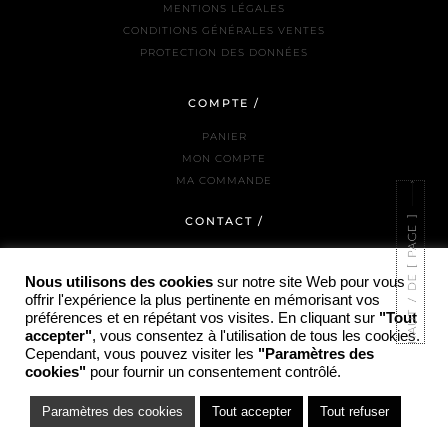
MENTIONS LÉGALES
CONDITIONS GÉNÉRALES VENTES
PROTECTION DES DONNÉES
COMPTE /
PANIER
MON COMPTE
MA COMMANDE
CONTACT /
NOUS JOINDRE
LA BOUTIQUE
Nous utilisons des cookies
sur notre site Web pour vous
offrir l'expérience la plus pertinente en mémorisant vos
INSTAGRAM
préférences et en répétant vos visites. En cliquant sur
"Tout
accepter"
, vous consentez à l'utilisation de tous les cookies.
Cependant, vous pouvez visiter les
"Paramètres des
cookies"
pour fournir un consentement contrôlé.
© COPYRIGHT PARTI PRIS - 2025 / SITE RÉALISÉ PAR HTTPS://ADAM-JANKOWSKI.FR/
Paramètres des cookies
Tout accepter
Tout refuser