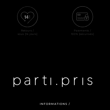
Retours /
Paiements /
sous [14 jours]
100% [sécurisés]
INFORMATIONS /