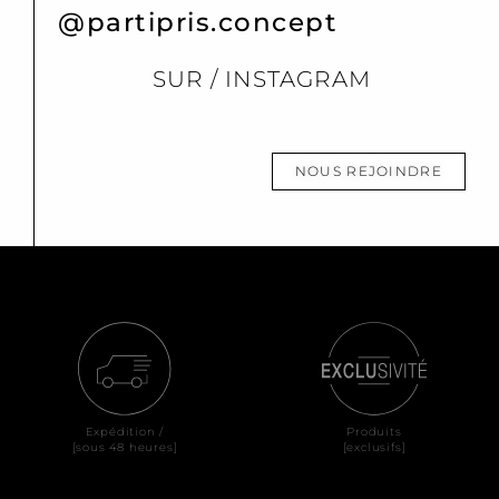
@partipris.concept
SUR / INSTAGRAM
NOUS REJOINDRE
Expédition /
Produits
[sous 48 heures]
[exclusifs]