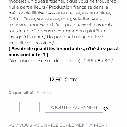
modèles uniques artisanaux que vous ne trouverez
nulle part ailleurs / Production française dans la
métropole lilloise / Assiette creuse, assiette plate,
Bol XL, Tasse, sous-tasse, mug, saladier…vous
trouverez tout ce qu’il faut pour recevoir vos amis…
tous à table ? / Nous recommandons plutôt un
lavage à la main / Un ponctuel usage du lave-
vaisselle est possible /
[ Besoin de quantités importantes, n’hésitez pas à
nous contacter ? ]
Dimensions de ce modèle (en cm) : / 6,5 x 8 x 3,7 /
12,90
€
TTC
quantité
Disponibilité :
En stock
de
Tasse
-
+
AJOUTER AU PANIER
[s
pied]
PS
PS: / VOUS POURRIEZ ÉGALEMENT AIMER :