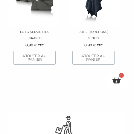
LOT 3 SERVIETTES
LOT 2 [TORCHONS]
[GRANIT]
MINUIT
8,90
€
8,90
€
TTC
TTC
AJOUTER AU
AJOUTER AU
PANIER
PANIER
0
Pani