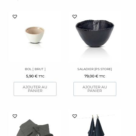
white
BOL [ BRUT ]
SALADIER [PS STORE]
5,90
€
79,00
€
TTC
TTC
AJOUTER AU
AJOUTER AU
PANIER
PANIER