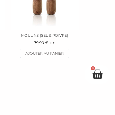
MOULINS [SEL & POIVRE]
79,90
€
TTC
AJOUTER AU PANIER
Pan
0