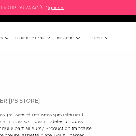
PARTIR DU 24 AOÛT /
Ignorer
ES
LINGE DE MAISON
BIEN-ÊTRE
LIFESTYLE
ER [PS STORE]
ées, pensées et réalisées spécialement
 céramiques sont des modèles uniques
nulle part ailleurs / Production française
te creuse, assiette plate, Bol XL, tasses,