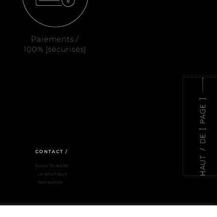
Paiements /
100% [sécurisés]
CONTACT /
NOUS JOINDRE
LA BOUTIQUE
INSTAGRAM