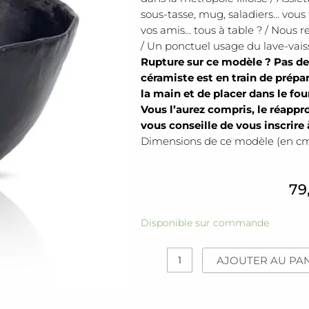
sous-tasse, mug, saladiers… vous 
vos amis… tous à table ? / Nous
/ Un ponctuel usage du lave-vaiss
Rupture sur ce modèle ? Pas de
céramiste est en train de prépar
la main et de placer dans le fou
Vous l’aurez compris, le réappr
vous conseille de vous inscrire à
Dimensions de ce modèle (en cm) :
79
quantité
Disponible sur commande
de
Saladier
AJOUTER AU PA
[PS
Store]