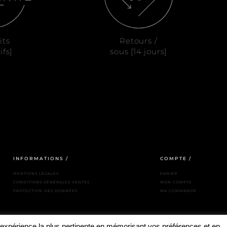
its
Retours /
ifs]
sous [14 jours]
INFORMATIONS /
COMPTE /
MENTIONS LÉGALES
PANIER
CONDITIONS GÉNÉRALES VENTES
MON COMPTE
PROTECTION DES DONNÉES
MA COMMANDE
l'expérience la plus pertinente en mémorisant vos préférences et en