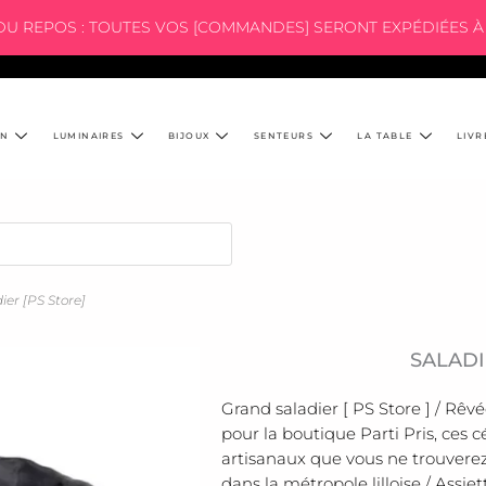
 DU REPOS : TOUTES VOS [COMMANDES] SERONT EXPÉDIÉES À 
ON
LUMINAIRES
BIJOUX
SENTEURS
LA TABLE
LIVR
ier [PS Store]
SALADI
Grand saladier [ PS Store ] / Rêv
pour la boutique Parti Pris, ces
artisanaux que vous ne trouverez 
dans la métropole lilloise / Assiet