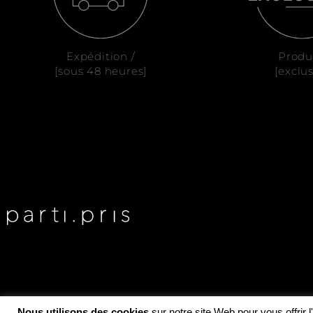
Expédition /
Produ
[sous 48 heures]
[exclus
Nous utilisons des cookies
sur notre site Web pour vous offrir 