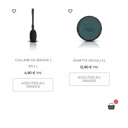
CUILLÈRE DE SERVICE [
ASSIETTE VOLGA [ S ]
EFI ] L
12,90
€
TTC
4,90
€
TTC
AJOUTER AU
PANIER
AJOUTER AU
PANIER
0
Pani