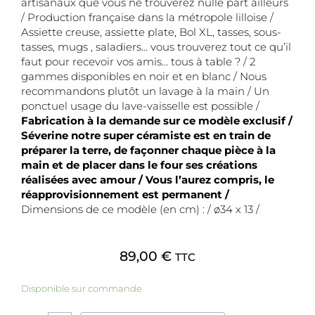
artisanaux que vous ne trouverez nulle part ailleurs
/ Production française dans la métropole lilloise /
Assiette creuse, assiette plate, Bol XL, tasses, sous-
tasses, mugs , saladiers… vous trouverez tout ce qu’il
faut pour recevoir vos amis… tous à table ? / 2
gammes disponibles en noir et en blanc / Nous
recommandons plutôt un lavage à la main / Un
ponctuel usage du lave-vaisselle est possible /
Fabrication à la demande sur ce modèle exclusif /
Séverine notre super céramiste est en train de
préparer la terre, de façonner chaque pièce à la
main et de placer dans le four ses créations
réalisées avec amour / Vous l’aurez compris, le
réapprovisionnement est permanent /
Dimensions de ce modèle (en cm) : / ø34 x 13 /
89,00
€
TTC
quantité
Disponible sur commande
de