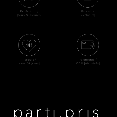
Expédition /
Produits
[sous 48 heures]
[exclusifs]
Retours /
Paiements /
sous [14 jours]
100% [sécurisés]