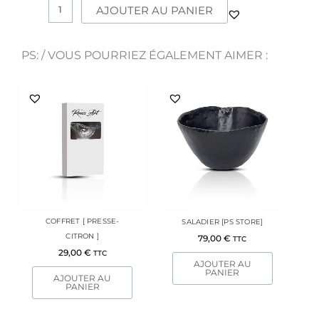
Saladier
AJOUTER AU PANIER
[PS]
White
PS: / VOUS POURRIEZ ÉGALEMENT AIMER :
COFFRET [ PRESSE-
SALADIER [PS STORE]
CITRON ]
79,00
€
TTC
29,00
€
TTC
AJOUTER AU
PANIER
AJOUTER AU
PANIER