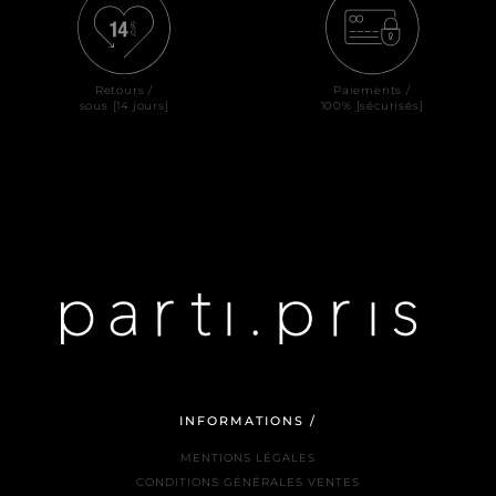
Retours /
Paiements /
sous [14 jours]
100% [sécurisés]
INFORMATIONS /
MENTIONS LÉGALES
CONDITIONS GÉNÉRALES VENTES