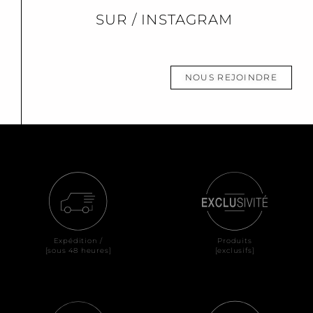
SUR / INSTAGRAM
NOUS REJOINDRE
Expédition /
Produits
[sous 48 heures]
[exclusifs]