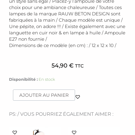
un style sans égal / Placez-y l’ampoule de votre
choix pour une ambiance chaleureuse / Toutes ces
lampes de la marque RAUW BETON DESIGN sont
fabriquées à la main / Chaque modèle est unique /
Une pépite, on adore !!! / Existe également avec une
languette en cuir noir & en lampe à huile / Ampoule
E27 non fournie /
Dimensions de ce modèle (en cm) : / 12 x 12 x 10 /
54,90
€
TTC
quantité
Disponibilité :
En stock
de
Lampe
AJOUTER AU PANIER
[béton]
acier
PS: / VOUS POURRIEZ ÉGALEMENT AIMER :