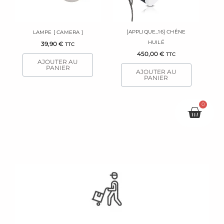
[APPLIQUE_16] CHÊNE
LAMPE [ CAMERA ]
HUILÉ
39,90
€
TTC
450,00
€
TTC
AJOUTER AU
PANIER
AJOUTER AU
PANIER
0
Pani