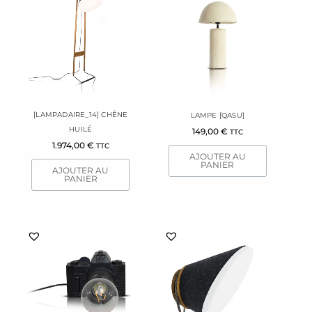
[LAMPADAIRE_14] CHÊNE
LAMPE [QASU]
HUILÉ
149,00
€
TTC
1.974,00
€
TTC
AJOUTER AU
PANIER
AJOUTER AU
PANIER