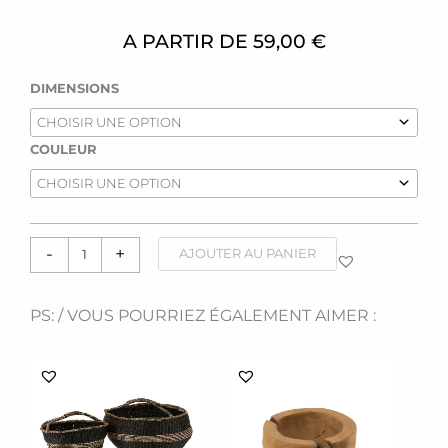
A PARTIR DE
59,00
€
quantité
DIMENSIONS
de
Bouteilles
[noires]
COULEUR
-
+
AJOUTER AU PANIER
PS: / VOUS POURRIEZ ÉGALEMENT AIMER :
Ce
produit
a
plusieurs