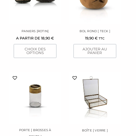
variations.
Les
options
peuvent
être
PANIERS [ROTIN]
BOL ROND [ TECK ]
choisies
A PARTIR DE
18,90
€
19,90
€
TTC
sur
la
CHOIX DES
AJOUTER AU
page
OPTIONS
PANIER
du
produit
PORTE [ BROSSES À
BOÎTE [ VERRE ]