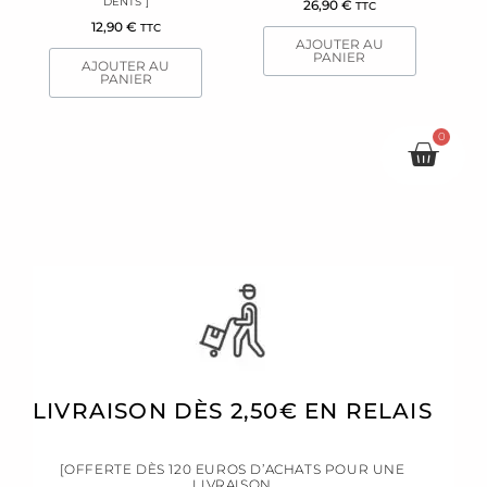
DENTS ]
26,90
€
TTC
12,90
€
TTC
AJOUTER AU
PANIER
AJOUTER AU
PANIER
0
Pani
LIVRAISON DÈS 2,50€ EN RELAIS
[OFFERTE DÈS 120 EUROS D’ACHATS POUR UNE
LIVRAISON