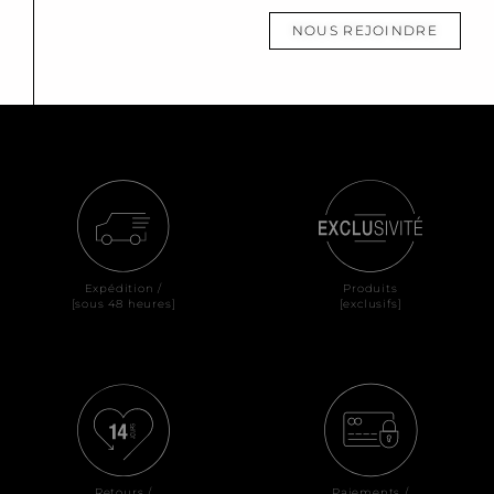
NOUS REJOINDRE
Expédition /
Produits
[sous 48 heures]
[exclusifs]
Retours /
Paiements /