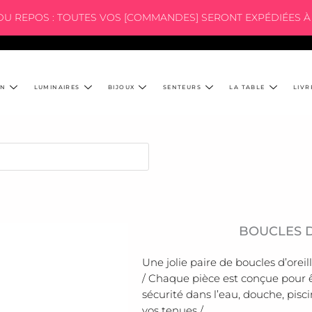
 DU REPOS : TOUTES VOS [COMMANDES] SERONT EXPÉDIÉES À 
ON
LUMINAIRES
BIJOUX
SENTEURS
LA TABLE
LIVR
BOUCLES D
Une jolie paire de boucles d’oreil
/ Chaque pièce est conçue pour ê
sécurité dans l’eau, douche, pisci
vos tenues /