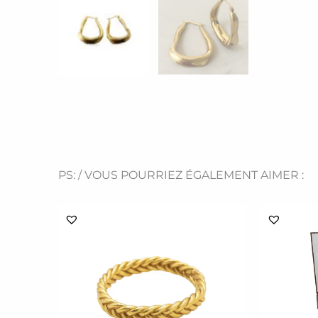
PS: / VOUS POURRIEZ ÉGALEMENT AIMER :
Ce
produit
a
plusieurs
variations.
Les
options