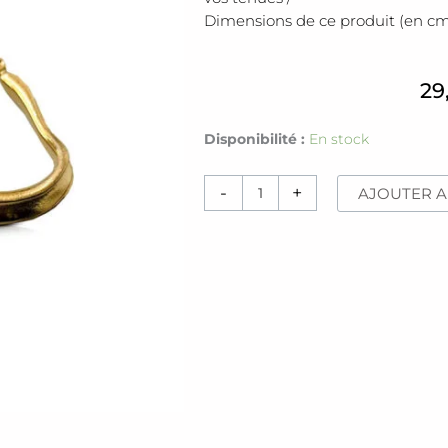
Dimensions de ce produit (en c
29
quantité
Disponibilité :
En stock
de
Boucles
-
+
AJOUTER A
d'oreilles
[Vera]