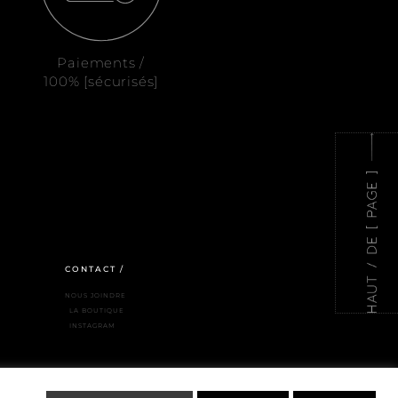
Paiements /
100% [sécurisés]
CONTACT /
NOUS JOINDRE
LA BOUTIQUE
INSTAGRAM