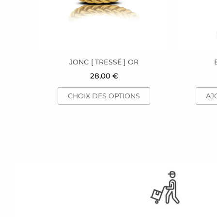
peuvent
être
choisies
sur
la
page
JONC [ TRESSÉ ] OR
du
28,00
€
produit
CHOIX DES OPTIONS
AJ