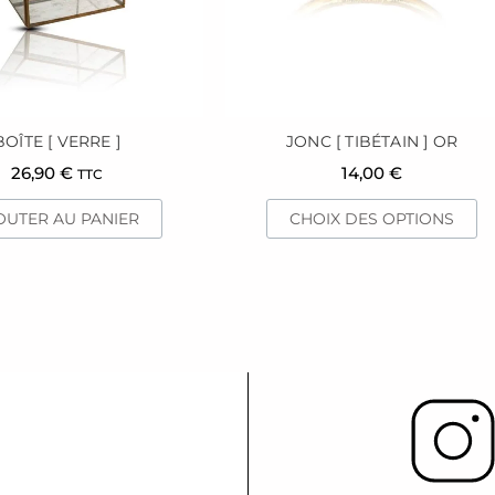
pe
êt
ch
su
la
p
BOÎTE [ VERRE ]
JONC [ TIBÉTAIN ] OR
d
26,90
€
14,00
€
TTC
pr
OUTER AU PANIER
CHOIX DES OPTIONS