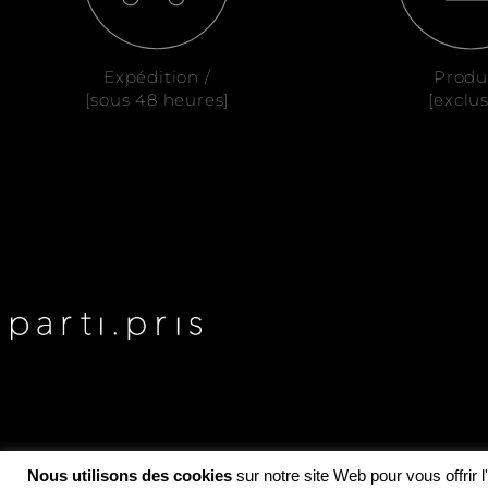
Expédition /
Produ
[sous 48 heures]
[exclus
Nous utilisons des cookies
sur notre site Web pour vous offrir 