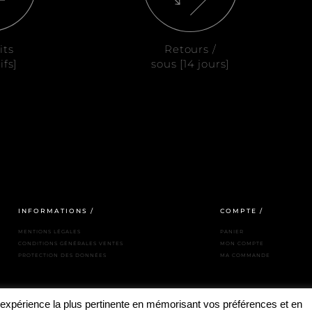
its
Retours /
ifs]
sous [14 jours]
INFORMATIONS /
COMPTE /
MENTIONS LÉGALES
PANIER
CONDITIONS GÉNÉRALES VENTES
MON COMPTE
PROTECTION DES DONNÉES
MA COMMANDE
l'expérience la plus pertinente en mémorisant vos préférences et en