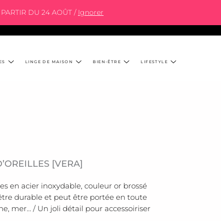
PARTIR DU 24 AOÛT /
Ignorer
ES
LINGE DE MAISON
BIEN-ÊTRE
LIFESTYLE
’OREILLES [VERA]
les en acier inoxydable, couleur or brossé
tre durable et peut être portée en toute
ne, mer… / Un joli détail pour accessoiriser