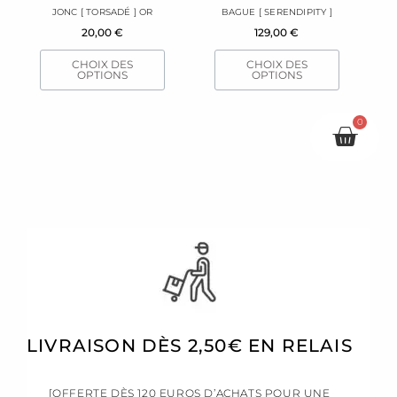
JONC [ TORSADÉ ] OR
BAGUE [ SERENDIPITY ]
choisies
choisies
20,00
€
129,00
€
sur
sur
la
la
CHOIX DES
CHOIX DES
page
page
OPTIONS
OPTIONS
du
du
produit
produit
0
Pani
LIVRAISON DÈS 2,50€ EN RELAIS
[OFFERTE DÈS 120 EUROS D’ACHATS POUR UNE