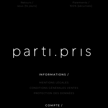
Retours /
Paiements /
sous [14 jours]
100% [sécurisés]
INFORMATIONS /
MENTIONS LÉGALES
CONDITIONS GÉNÉRALES VENTES
PROTECTION DES DONNÉES
COMPTE /