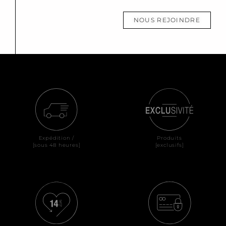
NOUS REJOINDRE
Expédition /
Produits
[sous 48 heures]
[exclusifs]