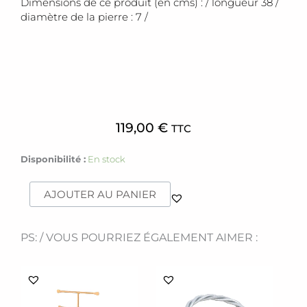
Dimensions de ce produit (en cms) : / longueur 38 /
diamètre de la pierre : 7 /
119,00
€
TTC
quantité
Disponibilité :
En stock
de
Collier
AJOUTER AU PANIER
[Baha]
PS: / VOUS POURRIEZ ÉGALEMENT AIMER :
Ce
produit
a