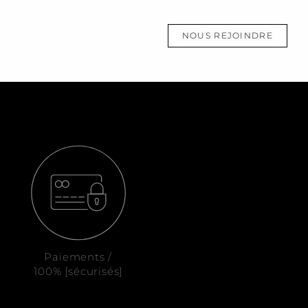
NOUS REJOINDRE
Paiements /
100% [sécurisés]