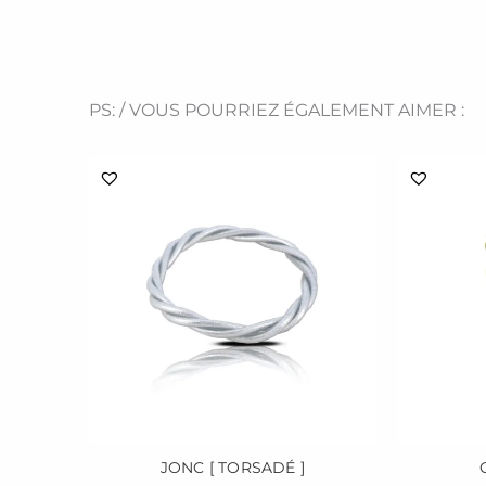
PS: / VOUS POURRIEZ ÉGALEMENT AIMER :
Ce
produit
a
plusieurs
variations.
Les
options
peuvent
être
choisies
sur
la
page
JONC [ TORSADÉ ]