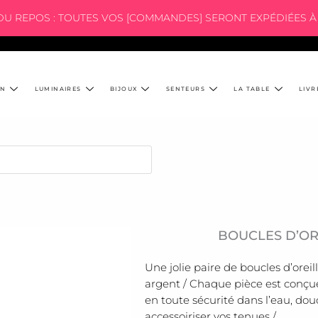
 DU REPOS : TOUTES VOS [COMMANDES] SERONT EXPÉDIÉES À 
ON
LUMINAIRES
BIJOUX
SENTEURS
LA TABLE
LIVR
BOUCLES D’ORE
Une jolie paire de boucles d’orei
argent / Chaque pièce est conçue
en toute sécurité dans l’eau, douc
accessoiriser vos tenues /