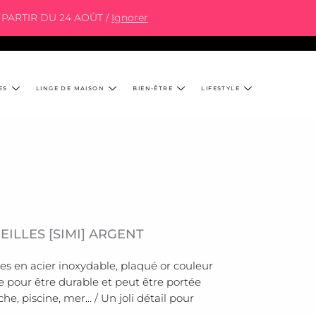
PARTIR DU 24 AOÛT /
Ignorer
ES
LINGE DE MAISON
BIEN-ÊTRE
LIFESTYLE
ILLES [SIMI] ARGENT
lles en acier inoxydable, plaqué or couleur
 pour être durable et peut être portée
he, piscine, mer… / Un joli détail pour