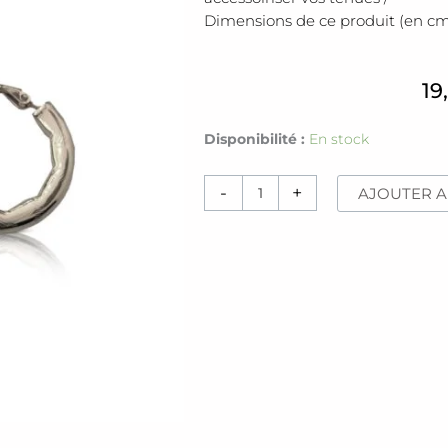
Dimensions de ce produit (en cm
19
quantité
Disponibilité :
En stock
de
Boucles
-
+
AJOUTER A
d'oreilles
[Simi]
argent