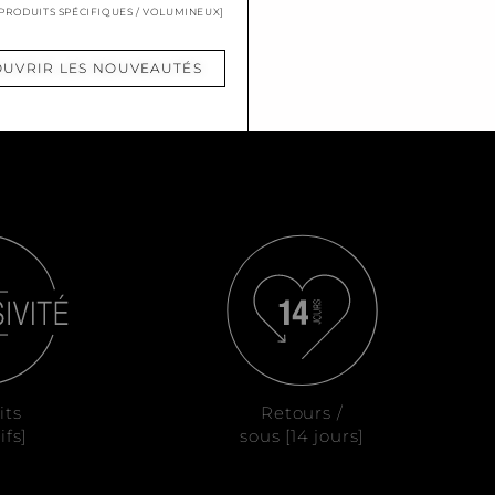
 PRODUITS SPÉCIFIQUES / VOLUMINEUX]
UVRIR LES NOUVEAUTÉS
its
Retours /
ifs]
sous [14 jours]