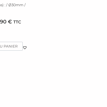
s) : / Ø30mm /
,90
€
TTC
U PANIER