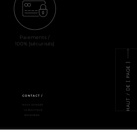
Paiements /
100% [sécurisés]
CONTACT /
NOUS JOINDRE
LA BOUTIQUE
INSTAGRAM