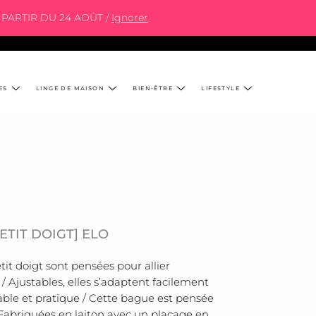
PARTIR DU 24 AOÛT /
Ignorer
ES
LINGE DE MAISON
BIEN-ÊTRE
LIFESTYLE
ETIT DOIGT] ELO
t doigt sont pensées pour allier
/ Ajustables, elles s’adaptent facilement
able et pratique / Cette bague est pensée
/ Fabriquées en laiton avec un placage en