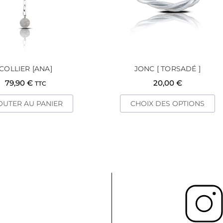
pe
êt
ch
su
la
p
COLLIER [ANA]
JONC [ TORSADÉ ]
d
79,90
€
20,00
€
TTC
pr
OUTER AU PANIER
CHOIX DES OPTIONS