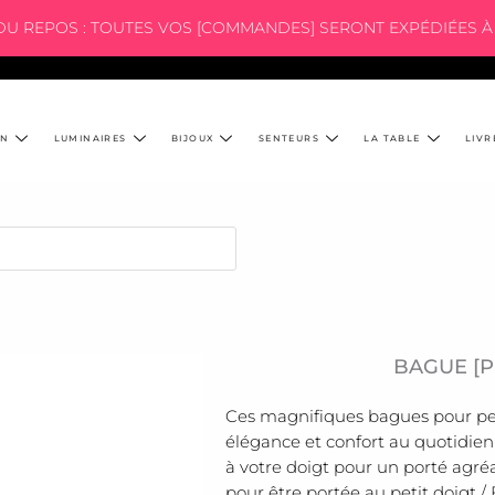
 DU REPOS : TOUTES VOS [COMMANDES] SERONT EXPÉDIÉES À 
ON
LUMINAIRES
BIJOUX
SENTEURS
LA TABLE
LIVR
BAGUE [P
Ces magnifiques bagues pour peti
élégance et confort au quotidien 
à votre doigt pour un porté agré
pour être portée au petit doigt 