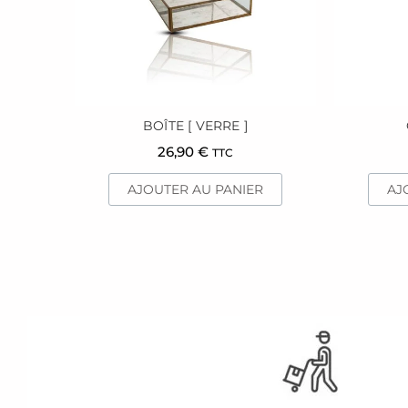
BOÎTE [ VERRE ]
26,90
€
TTC
AJOUTER AU PANIER
AJ