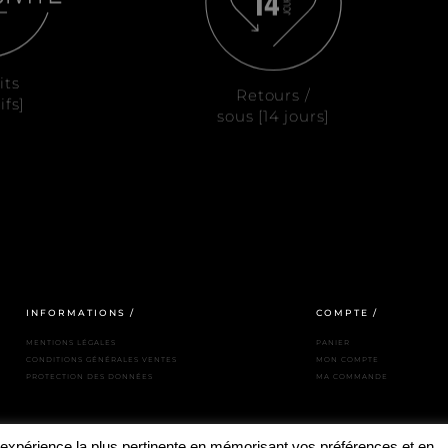
its
Retours /
ifs]
sous [14 jours]
INFORMATIONS /
COMPTE /
MENTIONS LÉGALES
PANIER
CONDITIONS GÉNÉRALES VENTES
MON COMPTE
PROTECTION DES DONNÉES
MA COMMANDE
l'expérience la plus pertinente en mémorisant vos préférences et en