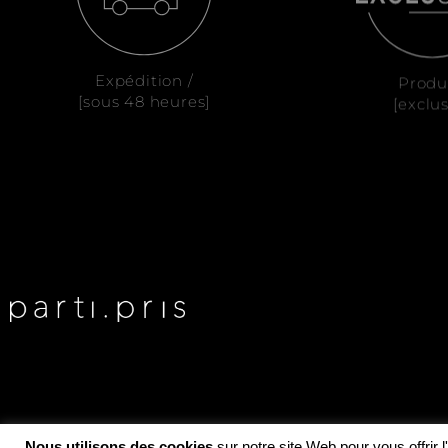
Expédition /
Produ
[sous 48 heures]
[exclus
Nous utilisons des cookies
sur notre site Web pour vous offrir 