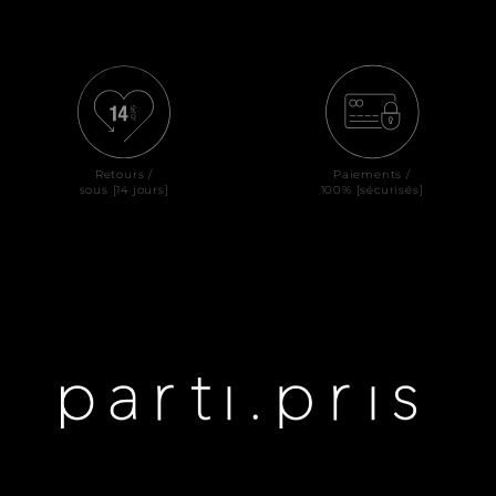
Retours /
Paiements /
sous [14 jours]
100% [sécurisés]