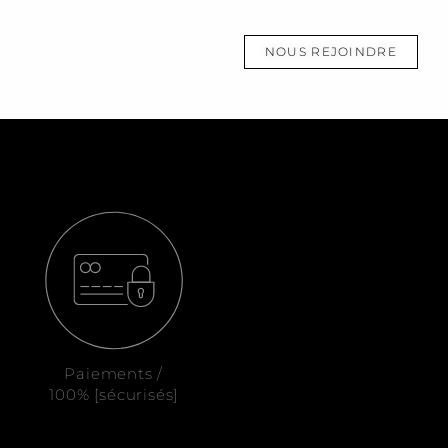
NOUS REJOINDRE
Paiements /
100% [sécurisés]