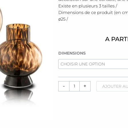
Existe en plusieurs 3 tailles /
Dimensions de ce produit (en cms) :
ø25 /
A PART
quantité
DIMENSIONS
de
Vases
Boule
[Ambrés]
-
+
AJOUTER AU