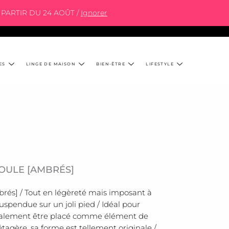
PARTIR DU 24 AOÛT /
Ignorer
ES
LINGE DE MAISON
BIEN-ÊTRE
LIFESTYLE
OULE [AMBRÉS]
és] / Tout en légèreté mais imposant à
suspendue sur un joli pied / Idéal pour
galement être placé comme élément de
tagère, sa forme est tellement originale /