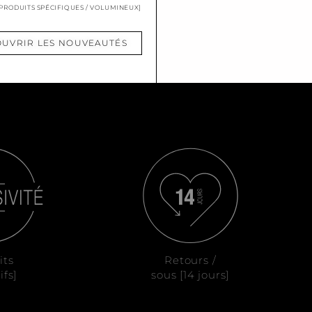
 PRODUITS SPÉCIFIQUES / VOLUMINEUX]
UVRIR LES NOUVEAUTÉS
its
Retours /
ifs]
sous [14 jours]