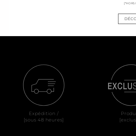
[*HORS
DÉCO
Expédition /
Produ
[sous 48 heures]
[exclus