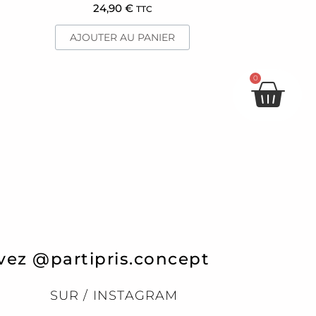
24,90
€
TTC
AJOUTER AU PANIER
Pan
0
vez @partipris.concept
SUR / INSTAGRAM