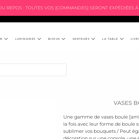
 DU REPOS : TOUTES VOS [COMMANDES] SERONT EXPÉDIÉES À 
ON
LUMINAIRES
BIJOUX
SENTEURS
LA TABLE
LIVR
VASES B
Une gamme de vases boule [ambr
la fois avec leur forme de boule 
sublimer vos bouquets / Peut é
décoration sur une console, une é