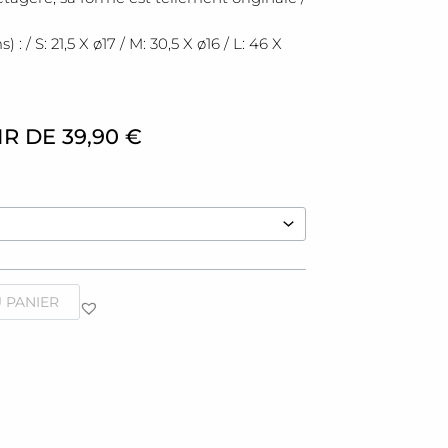
 / S: 21,5 X ø17 / M: 30,5 X ø16 / L: 46 X
IR DE
39,90
€
 PANIER