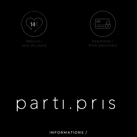
Retours /
Paiements /
sous [14 jours]
100% [sécurisés]
INFORMATIONS /