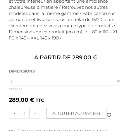
et votre intérieur en apportant une ambiance
chaleureuse & matière / Retrouvez nos autres
modèles dans la même gamme / Fabrication sur
demande et livraison sous un délai de 15/20 jours
directement chez vous pour ce type de produits /
Dimensions de ce produit (en cm) : / L 80 x 110 – XL
110 x 145 – XXL 145 x 190 /
A PARTIR DE
289,00
€
quantité
DIMENSIONS
de
Toile
[Element]
EFFACER
289,00
€
TTC
-
+
AJOUTER AU PANIER