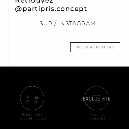
Retrouvez
@partipris.concept
SUR / INSTAGRAM
NOUS REJOINDRE
Expédition /
Produits
[sous 48 heures]
[exclusifs]