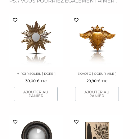
PS: / VOUS POURRIEZ ÉGALEMENT AIMER :
MIROIR SOLEIL [ DORÉ ]
EXVOTO [ COEUR AILÉ ]
39,00
€
29,90
€
TTC
TTC
AJOUTER AU
AJOUTER AU
PANIER
PANIER