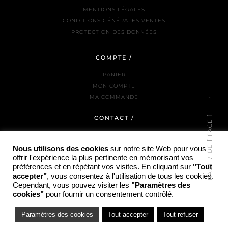
MENTIONS LÉGALES
CONDITIONS GÉNÉRALES VENTES
PROTECTION DES DONNÉES
COMPTE /
PANIER
MON COMPTE
MA COMMANDE
CONTACT /
NOUS JOINDRE
LA BOUTIQUE
Nous utilisons des cookies
sur notre site Web pour vous
offrir l'expérience la plus pertinente en mémorisant vos
INSTAGRAM
préférences et en répétant vos visites. En cliquant sur
"Tout
accepter"
, vous consentez à l'utilisation de tous les cookies.
Cependant, vous pouvez visiter les
"Paramètres des
cookies"
pour fournir un consentement contrôlé.
© COPYRIGHT PARTI PRIS - 2025 / SITE RÉALISÉ PAR HTTPS://ADAM-JANKOWSKI.FR/
Paramètres des cookies
Tout accepter
Tout refuser