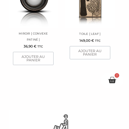
MIROIR [ CONVEXE
TOILE [ LEAF ]
PATINÉ ]
149,00
€
TTC
36,90
€
TTC
AJOUTER AU
PANIER
AJOUTER AU
PANIER
0
Pani