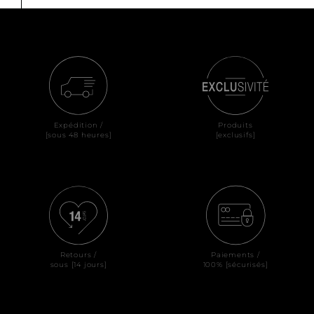
Expédition /
Produits
[sous 48 heures]
[exclusifs]
Retours /
Paiements /
sous [14 jours]
100% [sécurisés]