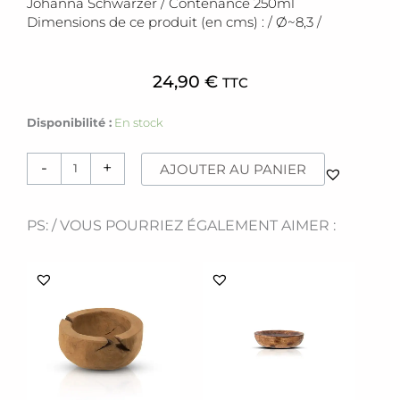
Johanna Schwarzer / Contenance 250ml
Dimensions de ce produit (en cms) : / Ø~8,3 /
24,90
€
TTC
quantité
Disponibilité :
En stock
de
Tasse
-
+
AJOUTER AU PANIER
[Stay
in
bed]
PS: / VOUS POURRIEZ ÉGALEMENT AIMER :