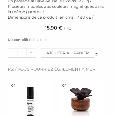
un passage au lave-vaisselle /
Poids : 230 g /
Plusieurs modèles aux couleurs magnifiques dans
la même gamme /
Dimensions de ce produit (en cms) : / ø8 x 8 /
15,90
€
TTC
quantité
Disponibilité :
En stock
de
Tasse
-
+
AJOUTER AU PANIER
[PS
still
love
PS: / VOUS POURRIEZ ÉGALEMENT AIMER :
you]