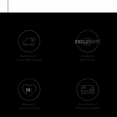
Expédition /
Produits
[sous 48 heures]
[exclusifs]
Retours /
Paiements /
sous [14 jours]
100% [sécurisés]