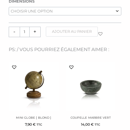
quantité
DIMENSIONS
de
Statuettes
[Antique]
-
+
AJOUTER AU PANIER
PS: / VOUS POURRIEZ ÉGALEMENT AIMER :
MINI GLOBE [ BLOND ]
COUPELLE MARBRE VERT
7,90
€
14,00
€
TTC
TTC