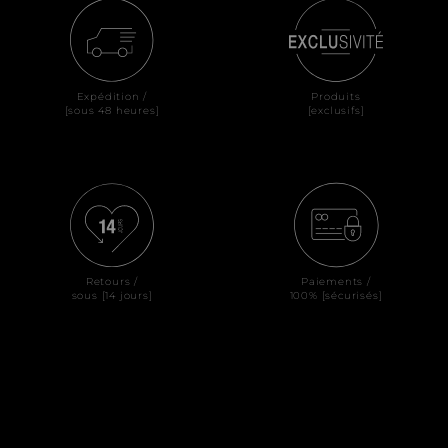
Expédition /
Produits
[sous 48 heures]
[exclusifs]
Retours /
Paiements /
sous [14 jours]
100% [sécurisés]