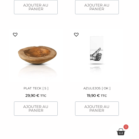
AJOUTER AU
AJOUTER AU
PANIER
PANIER
PLAT TECK [ S ]
AZULEJOS [ OK ]
29,90
€
19,90
€
TTC
TTC
AJOUTER AU
AJOUTER AU
PANIER
PANIER
0
Pani