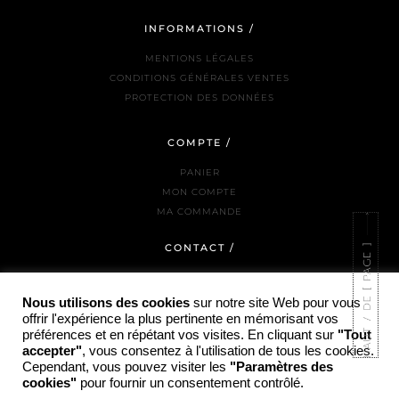
INFORMATIONS /
MENTIONS LÉGALES
CONDITIONS GÉNÉRALES VENTES
PROTECTION DES DONNÉES
COMPTE /
PANIER
MON COMPTE
MA COMMANDE
CONTACT /
NOUS JOINDRE
LA BOUTIQUE
Nous utilisons des cookies
sur notre site Web pour vous
INSTAGRAM
offrir l'expérience la plus pertinente en mémorisant vos
préférences et en répétant vos visites. En cliquant sur
"Tout
accepter"
, vous consentez à l'utilisation de tous les cookies.
Cependant, vous pouvez visiter les
"Paramètres des
cookies"
pour fournir un consentement contrôlé.