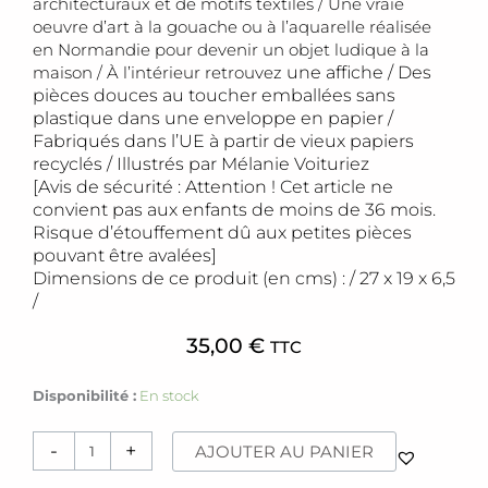
architecturaux et de motifs textiles / Une vraie
oeuvre d’art à la gouache ou à l’aquarelle réalisée
en Normandie pour devenir un objet ludique à la
maison / À l’intérieur retrouvez
une affiche / Des
pièces
douces au toucher e
mballées sans
plastique dans une enveloppe en papier /
F
abriqués dans l’UE
à partir de vieux papiers
recyclés /
Illustrés par Mélanie Voituriez
[Avis de sécurité : Attention ! Cet article ne
convient pas aux enfants de moins de 36 mois.
Risque d’étouffement dû aux petites pièces
pouvant être avalées]
Dimensions de ce produit (en cms) : / 27 x 19 x 6,5
/
35,00
€
TTC
quantité
Disponibilité :
En stock
de
Puzzle
-
+
AJOUTER AU PANIER
[Kyoto]