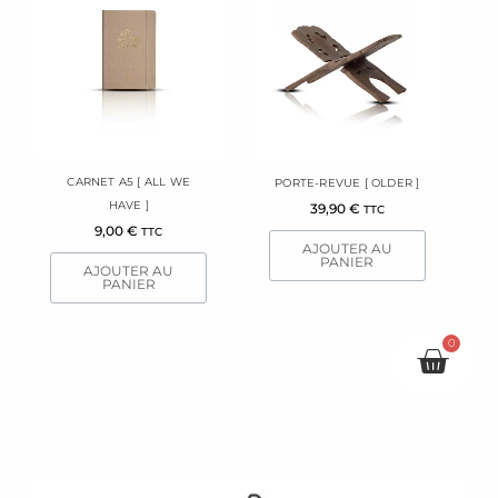
CARNET A5 [ ALL WE
PORTE-REVUE [ OLDER ]
HAVE ]
39,90
€
TTC
9,00
€
TTC
AJOUTER AU
PANIER
AJOUTER AU
PANIER
0
Pani