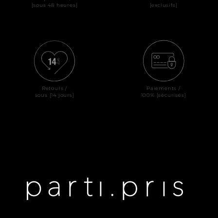
[sous 48 heures]
[exclusifs]
Retours /
Paiements /
sous [14 jours]
100% [sécurisés]