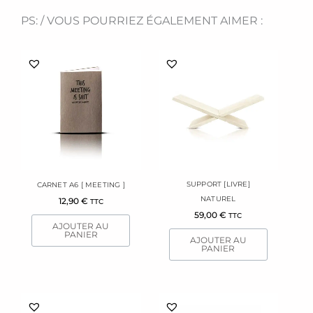
PS: / VOUS POURRIEZ ÉGALEMENT AIMER :
SUPPORT [LIVRE]
CARNET A6 [ MEETING ]
NATUREL
12,90
€
TTC
59,00
€
TTC
AJOUTER AU
PANIER
AJOUTER AU
PANIER