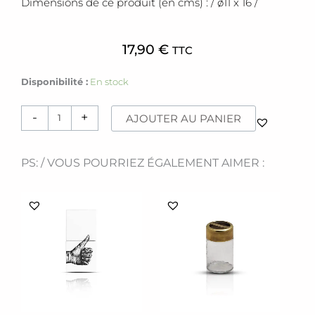
Dimensions de ce produit (en cms) : / ø11 x 16 /
17,90
€
TTC
quantité
Disponibilité :
En stock
de
Pot
-
+
AJOUTER AU PANIER
[Onila]
PS: / VOUS POURRIEZ ÉGALEMENT AIMER :