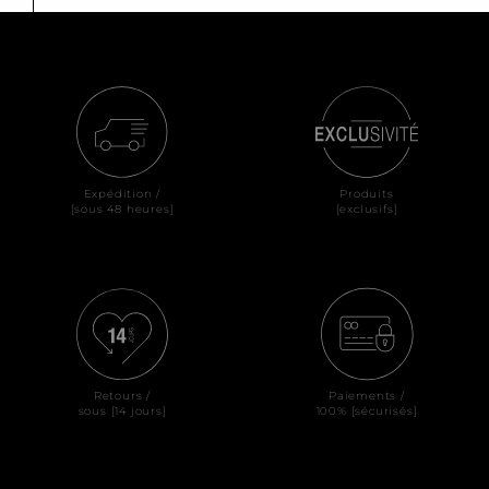
Expédition /
Produits
[sous 48 heures]
[exclusifs]
Retours /
Paiements /
sous [14 jours]
100% [sécurisés]