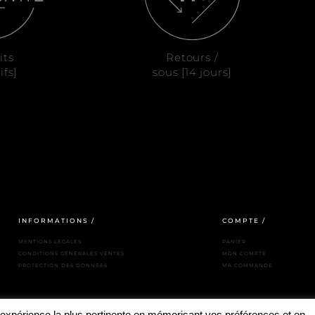
its
Retours /
ifs]
sous [14 jours]
INFORMATIONS /
COMPTE /
MENTIONS LÉGALES
PANIER
CONDITIONS GÉNÉRALES VENTES
MON COMPTE
PROTECTION DES DONNÉES
MA COMMANDE