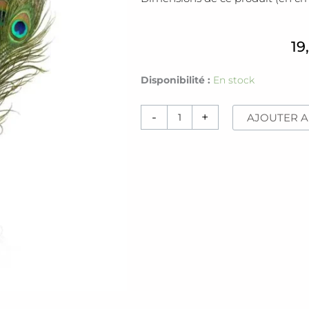
19
quantité
Disponibilité :
En stock
de
Plumes
-
+
AJOUTER A
[
paon
]