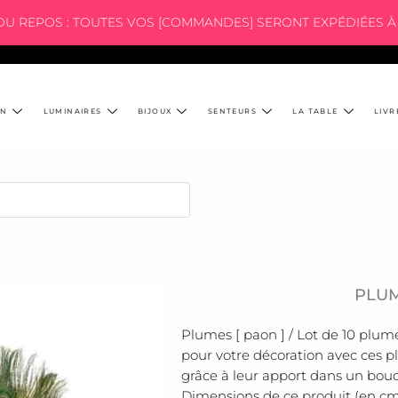
 DU REPOS : TOUTES VOS [COMMANDES] SERONT EXPÉDIÉES À 
ON
LUMINAIRES
BIJOUX
SENTEURS
LA TABLE
LIVR
PLUM
Plumes [ paon ] / Lot de 10 plum
pour votre décoration avec ces 
grâce à leur apport dans un bouq
Dimensions de ce produit (en cm) 