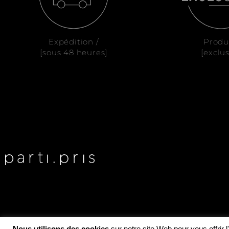
Expédition /
Produ
[sous 48 heures]
[exclus