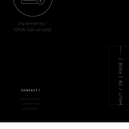
Paiements /
100% [sécurisés]
CONTACT /
NOUS JOINDRE
LA BOUTIQUE
INSTAGRAM