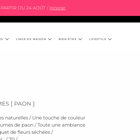
PARTIR DU 24 AOÛT /
Ignorer
ES
LINGE DE MAISON
BIEN-ÊTRE
LIFESTYLE
ES [ PAON ]
es naturelles / Une touche de couleur
plumes de paon / Toute une ambiance
uet de fleurs séchées /
: / 70 /