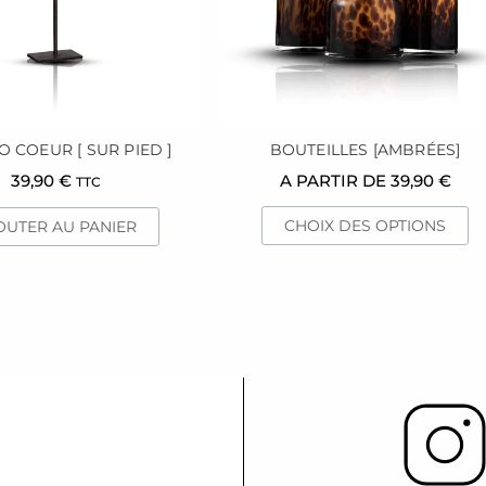
pe
êt
ch
su
la
p
BOUTEILLES [AMBRÉES]
O COEUR [ SUR PIED ]
d
A PARTIR DE
39,90
€
39,90
€
TTC
pr
CHOIX DES OPTIONS
OUTER AU PANIER