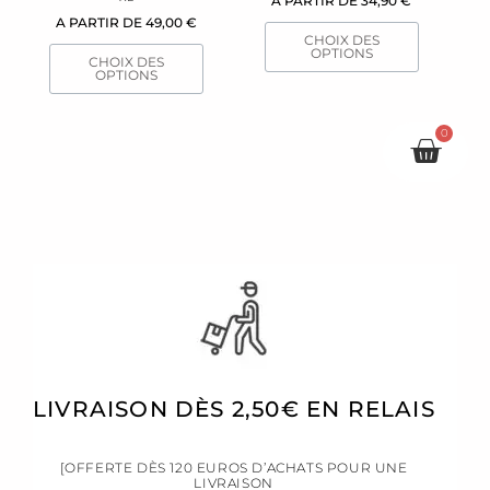
A PARTIR DE
34,90
€
sur
sur
A PARTIR DE
49,00
€
la
la
CHOIX DES
page
page
OPTIONS
CHOIX DES
du
du
OPTIONS
produit
produit
0
Pani
LIVRAISON DÈS 2,50€ EN RELAIS
[OFFERTE DÈS 120 EUROS D’ACHATS POUR UNE
LIVRAISON