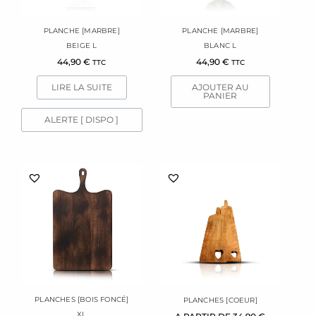
PLANCHE [MARBRE]
PLANCHE [MARBRE]
BEIGE L
BLANC L
44,90
€
44,90
€
TTC
TTC
LIRE LA SUITE
AJOUTER AU
PANIER
ALERTE [ DISPO ]
Ce
Ce
produit
produit
a
a
plusieurs
plusieurs
variations.
variations.
Les
Les
options
options
peuvent
peuvent
être
être
PLANCHES [BOIS FONCÉ]
PLANCHES [COEUR]
choisies
choisies
XL