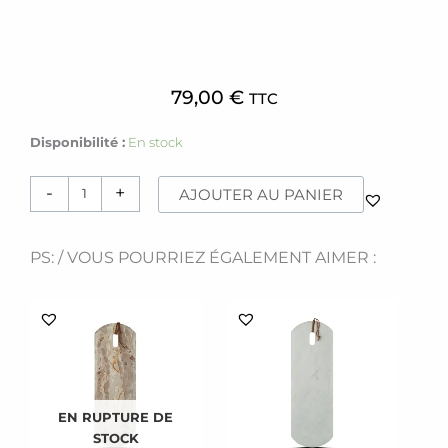
79,00
€
TTC
quantité
Disponibilité :
En stock
de
Plateau
-
+
AJOUTER AU PANIER
[tournant]
Susa
PS: / VOUS POURRIEZ ÉGALEMENT AIMER :
EN RUPTURE DE
STOCK