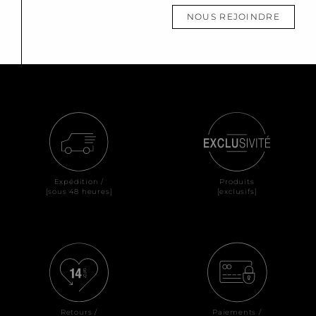
NOUS REJOINDRE
Expédition /
Produits
[sous 48 heures]
[exclusifs]
Retours /
Paiements /