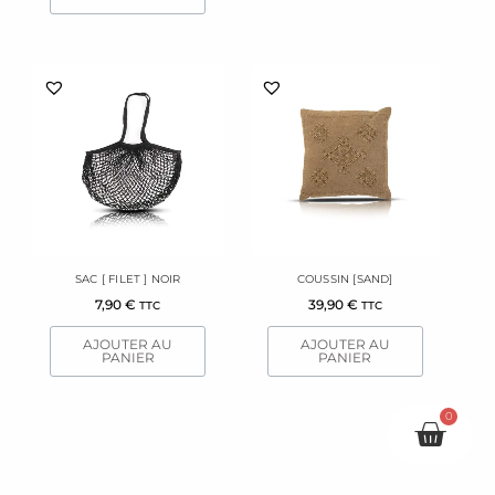
SAC [ FILET ] NOIR
COUSSIN [SAND]
7,90
€
39,90
€
TTC
TTC
AJOUTER AU
AJOUTER AU
PANIER
PANIER
0
Pani