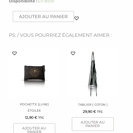
quantité
Disponibilité :
En stock
de
Plaid
AJOUTER AU PANIER
lin
[vert]
bleuté
PS: / VOUS POURRIEZ ÉGALEMENT AIMER :
POCHETTE [LUNE]
TABLIER [ COTON ]
ÉTOILÉE
29,90
€
TTC
12,90
€
TTC
AJOUTER AU
PANIER
AJOUTER AU
PANIER