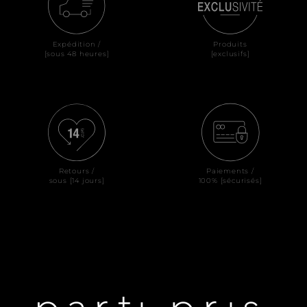
Expédition /
Produits
[sous 48 heures]
[exclusifs]
Retours /
Paiements /
sous [14 jours]
100% [sécurisés]