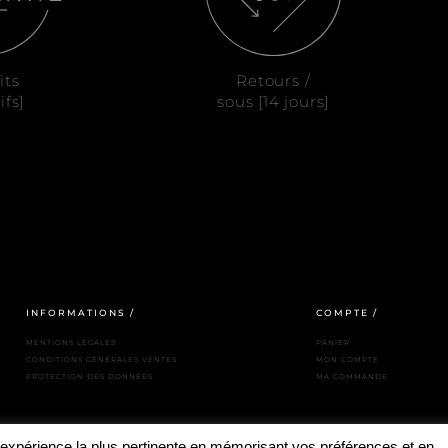
its
Retours /
ifs]
sous [14 jours]
INFORMATIONS /
COMPTE /
MENTIONS LÉGALES
PANIER
CONDITIONS GÉNÉRALES VENTES
MON COMPTE
PROTECTION DES DONNÉES
MA COMMANDE
l'expérience la plus pertinente en mémorisant vos préférences et en