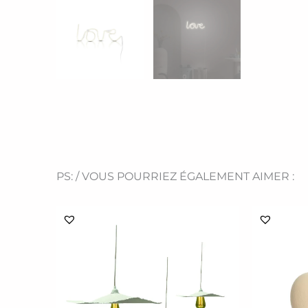
PS: / VOUS POURRIEZ ÉGALEMENT AIMER :
Ce
produit
a
plusieurs
variations.
Les
options