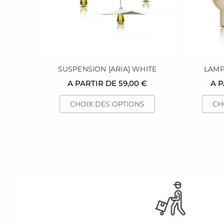
peuvent
être
choisies
sur
la
page
SUSPENSION [ARIA] WHITE
LAMP
du
A PARTIR DE
59,00
€
A 
produit
CHOIX DES OPTIONS
CH