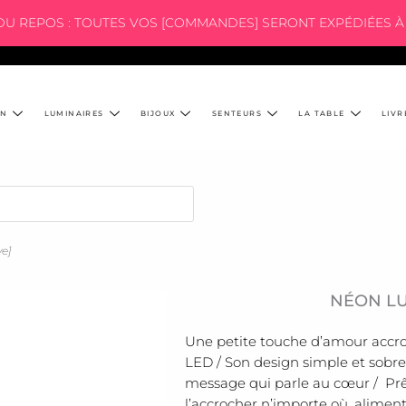
 DU REPOS : TOUTES VOS [COMMANDES] SERONT EXPÉDIÉES À 
ON
LUMINAIRES
BIJOUX
SENTEURS
LA TABLE
LIVR
e]
NÉON LU
Une petite touche d’amour accr
LED / Son design simple et sobre
message qui parle au cœur / Prê
l’accrocher n’importe où, aliment