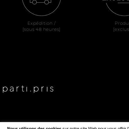
Expédition /
Produ
[sous 48 heures]
[exclus
Nous utilisons des cookies
sur notre site Web pour vous offrir 