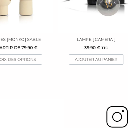
peuvent
être
choisies
sur
la
page
ES [MONKO] SABLE
LAMPE [ CAMERA ]
du
PARTIR DE
79,90
€
39,90
€
TTC
produit
OIX DES OPTIONS
AJOUTER AU PANIER