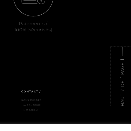
Paiements /
100% [sécurisés]
CONTACT /
NOUS JOINDRE
LA BOUTIQUE
INSTAGRAM