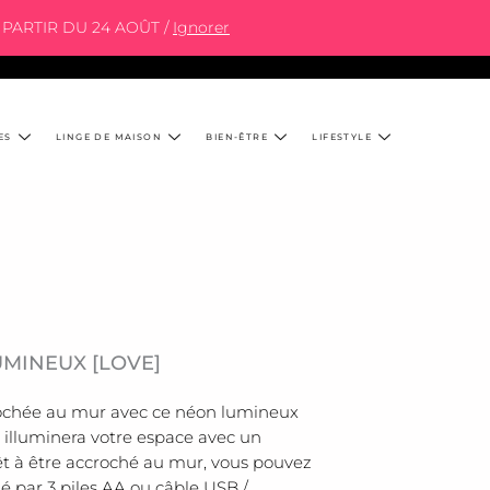
PARTIR DU 24 AOÛT /
Ignorer
ES
LINGE DE MAISON
BIEN-ÊTRE
LIFESTYLE
MINEUX [LOVE]
ochée au mur avec ce néon lumineux
 illuminera votre espace avec un
t à être accroché au mur, vous pouvez
é par 3 piles AA ou câble USB /