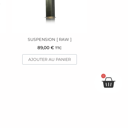
SUSPENSION [ RAW ]
89,00
€
TTC
AJOUTER AU PANIER
Pan
0