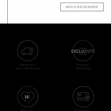
NOUS REJOINDRE
Expédition /
Produits
[sous 48 heures]
[exclusifs]
Retours /
Paiements /