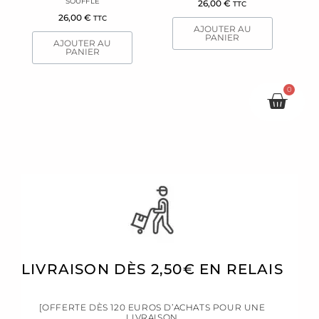
SOUFFLE
26,00
€
TTC
26,00
€
TTC
AJOUTER AU
PANIER
AJOUTER AU
PANIER
0
Pani
LIVRAISON DÈS 2,50€ EN RELAIS
[OFFERTE DÈS 120 EUROS D’ACHATS POUR UNE
LIVRAISON