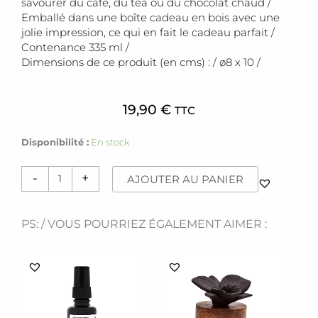
savourer du café, du tea ou du chocolat chaud /
Emballé dans une boîte cadeau en bois avec une
jolie impression, ce qui en fait le cadeau parfait /
Contenance 335 ml /
Dimensions de ce produit (en cms) : / ø8 x 10 /
19,90
€
TTC
quantité
Disponibilité :
En stock
de
Mug
-
+
AJOUTER AU PANIER
[
Slow
down]
PS: / VOUS POURRIEZ ÉGALEMENT AIMER :