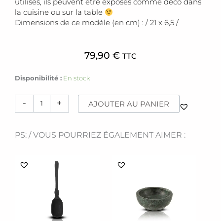
utilisés, ils peuvent être exposés comme déco dans
la cuisine ou sur la table
Dimensions de ce modèle (en cm) : / 21 x 6,5 /
79,90
€
TTC
quantité
Disponibilité :
En stock
de
Moulins
-
+
AJOUTER AU PANIER
[Sel
&
Poivre]
PS: / VOUS POURRIEZ ÉGALEMENT AIMER :
noir