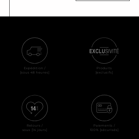
Expédition /
Produits
[sous 48 heures]
[exclusifs]
Retours /
Paiements /
sous [14 jours]
100% [sécurisés]