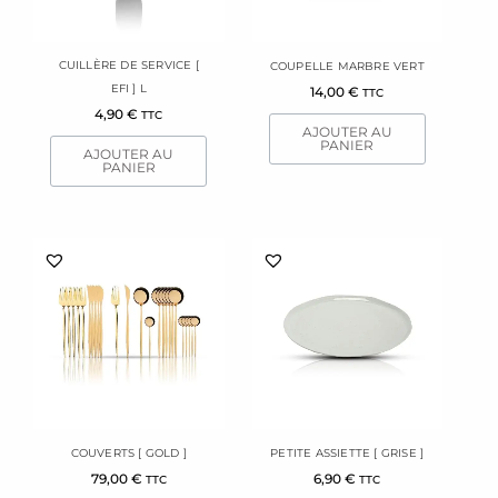
CUILLÈRE DE SERVICE [
COUPELLE MARBRE VERT
EFI ] L
14,00
€
TTC
4,90
€
TTC
AJOUTER AU
PANIER
AJOUTER AU
PANIER
COUVERTS [ GOLD ]
PETITE ASSIETTE [ GRISE ]
79,00
€
6,90
€
TTC
TTC