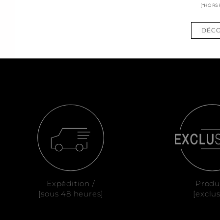
[*HORS
DÉCO
Expédition /
Produ
[sous 48 heures]
[exclus