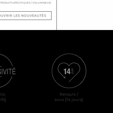
 PRODUITS SPÉCIFIQUES / VOLUMINEUX]
UVRIR LES NOUVEAUTÉS
its
Retours /
ifs]
sous [14 jours]