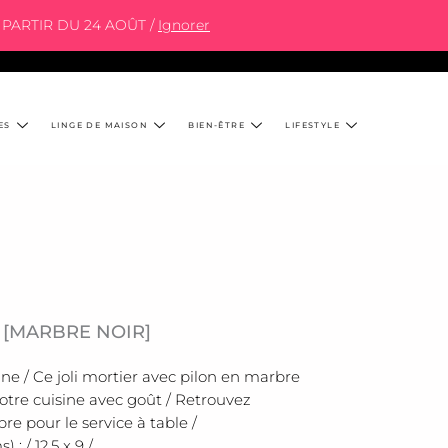
PARTIR DU 24 AOÛT /
Ignorer
ES
LINGE DE MAISON
BIEN-ÊTRE
LIFESTYLE
 [MARBRE NOIR]
ine / Ce joli mortier avec pilon en marbre
otre cuisine avec goût / Retrouvez
e pour le service à table /
: / 12,5 x 9 /