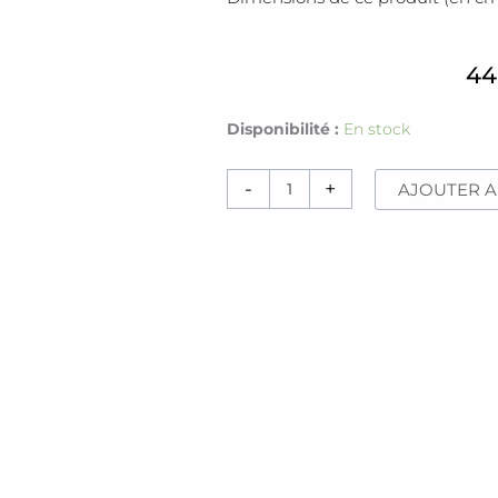
44
quantité
Disponibilité :
En stock
de
Mortier
-
+
AJOUTER A
[marbre
noir]