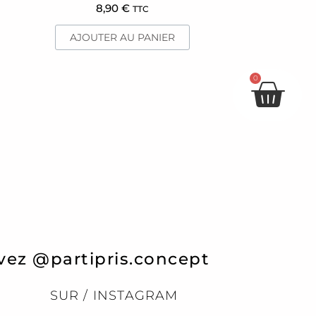
8,90
€
TTC
AJOUTER AU PANIER
Pan
0
vez @partipris.concept
SUR / INSTAGRAM