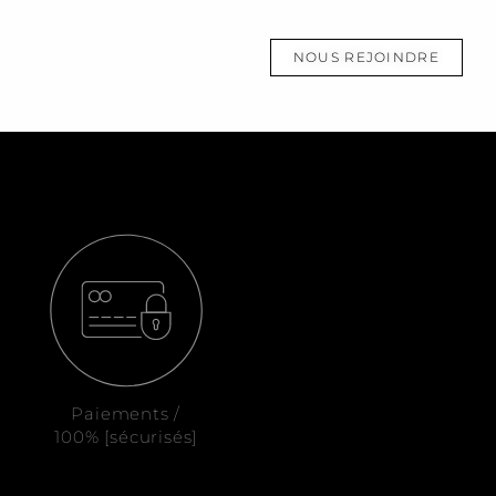
NOUS REJOINDRE
Paiements /
100% [sécurisés]