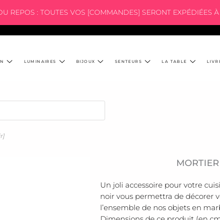
 DU REPOS : TOUTES VOS [COMMANDES] SERONT EXPÉDIÉES À 
ON
LUMINAIRES
BIJOUX
SENTEURS
LA TABLE
LIVR
r]
MORTIER
Un joli accessoire pour votre cuis
noir vous permettra de décorer v
l’ensemble de nos objets en marbr
Dimensions de ce produit (en cms) 