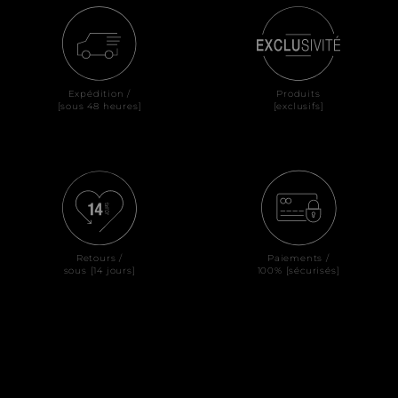
Expédition /
Produits
[sous 48 heures]
[exclusifs]
Retours /
Paiements /
sous [14 jours]
100% [sécurisés]