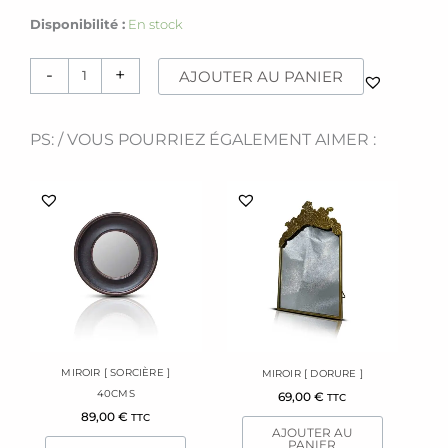
quantité
Disponibilité :
En stock
de
Miroir
-
+
AJOUTER AU PANIER
[
sorcière
]
PS: / VOUS POURRIEZ ÉGALEMENT AIMER :
MIROIR [ SORCIÈRE ]
MIROIR [ DORURE ]
40CMS
69,00
€
TTC
89,00
€
TTC
AJOUTER AU
PANIER