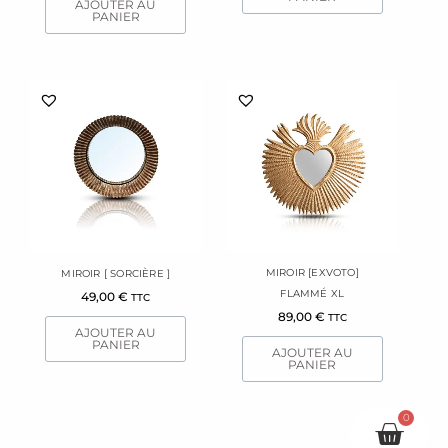
AJOUTER AU
PANIER
MIROIR [EXVOTO]
MIROIR [ SORCIÈRE ]
FLAMMÉ XL
49,00
€
TTC
89,00
€
TTC
AJOUTER AU
PANIER
AJOUTER AU
PANIER
0
Pani