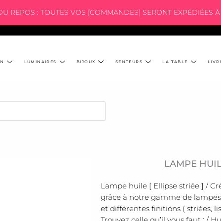
 DU REPOS : TOUTES VOS [COMMANDES] SERONT EXPÉDIÉES À 
ON
LUMINAIRES
BIJOUX
SENTEURS
LA TABLE
LIVR
LAMPE HUILE
Lampe huile [ Ellipse striée ] / 
grâce à notre gamme de lampes à
et différentes finitions ( striées, 
Trouvez celle qu’il vous faut : / 