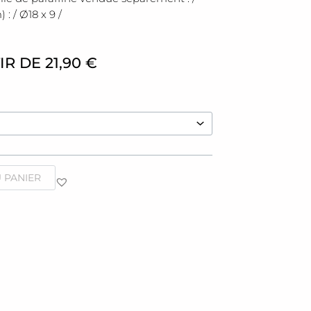
: / Ø18 x 9 /
IR DE
21,90
€
 PANIER