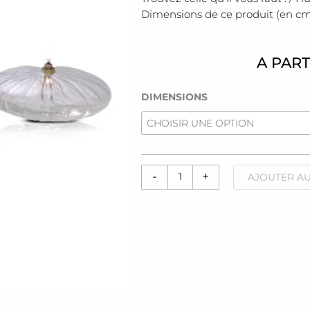
Dimensions de ce produit (en cm) 
A PART
quantité
DIMENSIONS
de
Lampe
huile
[ellipse
striée]
-
+
AJOUTER AU