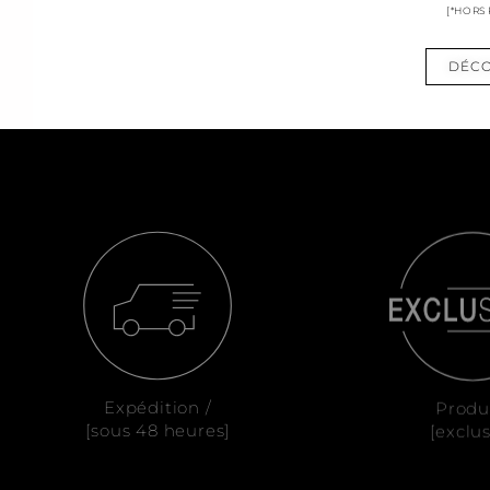
[*HORS
DÉCO
Expédition /
Produ
[sous 48 heures]
[exclus