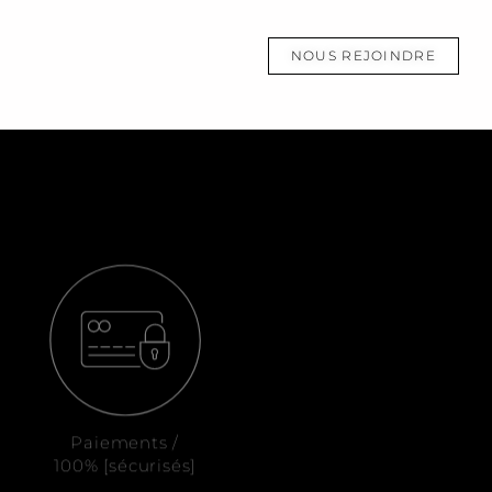
NOUS REJOINDRE
Paiements /
100% [sécurisés]