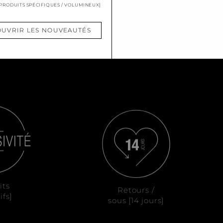
 PRODUITS SPÉCIFIQUES / VOLUMINEUX]
UVRIR LES NOUVEAUTÉS
its
Retours /
ifs]
sous [14 jours]