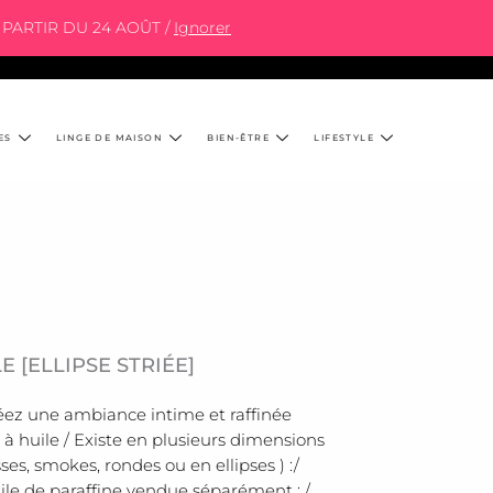
PARTIR DU 24 AOÛT /
Ignorer
ES
LINGE DE MAISON
BIEN-ÊTRE
LIFESTYLE
 [ELLIPSE STRIÉE]
Créez une ambiance intime et raffinée
 huile / Existe en plusieurs dimensions
lisses, smokes, rondes ou en ellipses ) :/
Huile de paraffine vendue séparément : /