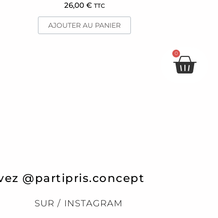
26,00
€
TTC
AJOUTER AU PANIER
Pan
0
vez @partipris.concept
SUR / INSTAGRAM