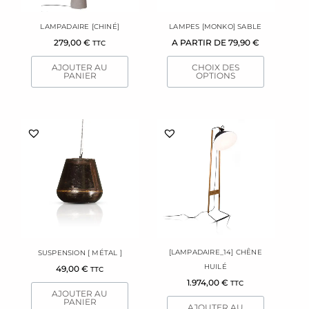
peuvent
être
LAMPADAIRE [CHINÉ]
LAMPES [MONKO] SABLE
choisies
279,00
€
A PARTIR DE
79,90
€
TTC
sur
la
AJOUTER AU
CHOIX DES
page
PANIER
OPTIONS
du
produit
[LAMPADAIRE_14] CHÊNE
SUSPENSION [ MÉTAL ]
HUILÉ
49,00
€
TTC
1.974,00
€
TTC
AJOUTER AU
PANIER
AJOUTER AU