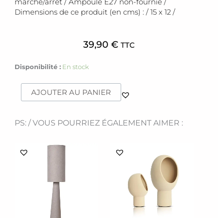
marche/arrêt / Ampoule E27 non-fournie /
Dimensions de ce produit (en cms) : / 15 x 12 /
39,90
€
TTC
quantité
Disponibilité :
En stock
de
Lampe
AJOUTER AU PANIER
[
Camera
]
PS: / VOUS POURRIEZ ÉGALEMENT AIMER :
Ce
produit
a
plusieurs
variations.
Les
options