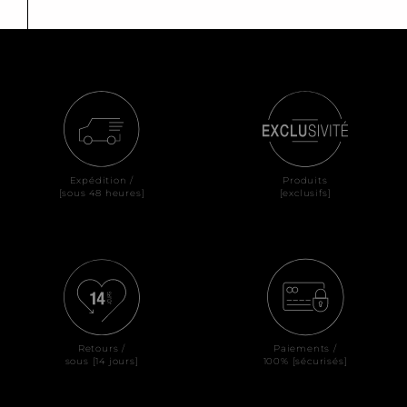
Expédition /
Produits
[sous 48 heures]
[exclusifs]
Retours /
Paiements /
sous [14 jours]
100% [sécurisés]