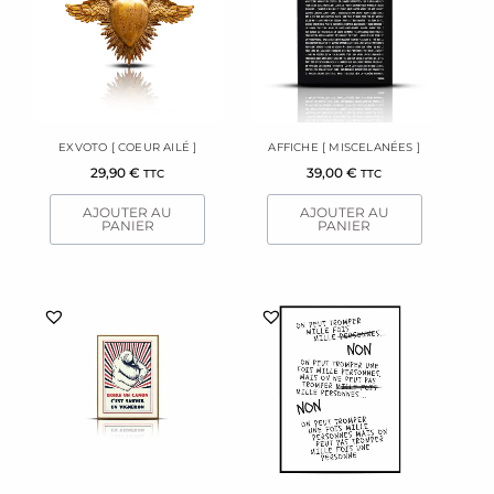
EXVOTO [ COEUR AILÉ ]
AFFICHE [ MISCELANÉES ]
29,90
€
39,00
€
TTC
TTC
AJOUTER AU
AJOUTER AU
PANIER
PANIER