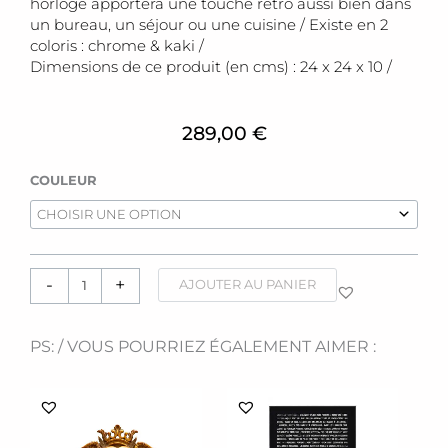
horloge apportera une touche rétro aussi bien dans
un bureau, un séjour ou une cuisine / Existe en 2
coloris : chrome & kaki /
Dimensions de ce produit (en cms) : 24 x 24 x 10 /
289,00
€
quantité
COULEUR
de
Horloge
[flip
wall]
-
+
AJOUTER AU PANIER
PS: / VOUS POURRIEZ ÉGALEMENT AIMER :