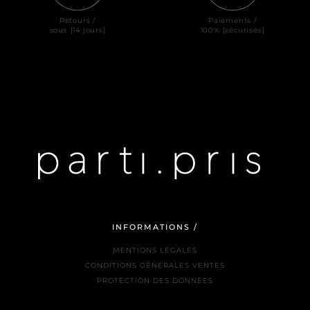
Retours /
Paiements /
sous [14 jours]
100% [sécurisés]
INFORMATIONS /
MENTIONS LÉGALES
CONDITIONS GÉNÉRALES VENTES
PROTECTION DES DONNÉES