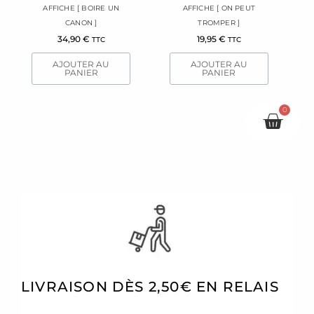
AFFICHE [ BOIRE UN
AFFICHE [ ON PEUT
CANON ]
TROMPER ]
34,90
€
19,95
€
TTC
TTC
AJOUTER AU
AJOUTER AU
PANIER
PANIER
0
Pani
LIVRAISON DÈS 2,50€ EN RELAIS