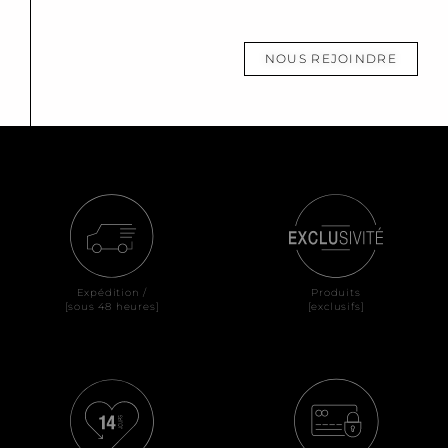
NOUS REJOINDRE
Expédition /
Produits
[sous 48 heures]
[exclusifs]