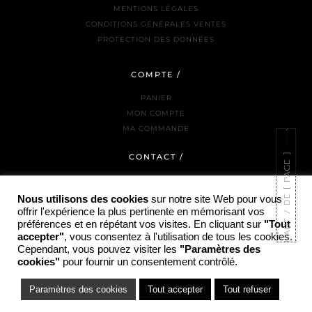
MENTIONS LÉGALES
CONDITIONS GÉNÉRALES VENTES
PROTECTION DES DONNÉES
COMPTE /
PANIER
MON COMPTE
MA COMMANDE
CONTACT /
NOUS JOINDRE
LA BOUTIQUE
Nous utilisons des cookies
sur notre site Web pour vous
offrir l'expérience la plus pertinente en mémorisant vos
INSTAGRAM
préférences et en répétant vos visites. En cliquant sur
"Tout
accepter"
, vous consentez à l'utilisation de tous les cookies.
Cependant, vous pouvez visiter les
"Paramètres des
cookies"
pour fournir un consentement contrôlé.
© COPYRIGHT PARTI PRIS - 2025 / SITE RÉALISÉ PAR HTTPS://ADAM-JANKOWSKI.FR/
Paramètres des cookies
Tout accepter
Tout refuser