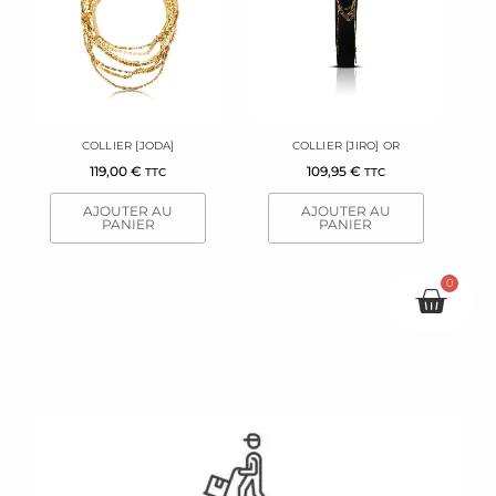
COLLIER [JODA]
COLLIER [JIRO] OR
119,00
€
109,95
€
TTC
TTC
AJOUTER AU
AJOUTER AU
PANIER
PANIER
0
Pani