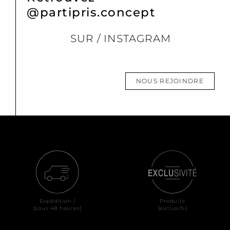
@partipris.concept
SUR / INSTAGRAM
NOUS REJOINDRE
Expédition /
Produits
[sous 48 heures]
[exclusifs]