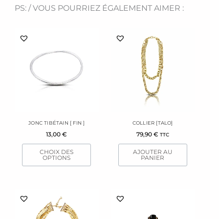
PS: / VOUS POURRIEZ ÉGALEMENT AIMER :
Ce
produit
a
plusieurs
variations.
Les
options
peuvent
être
JONC TIBÉTAIN [ FIN ]
COLLIER [TALO]
choisies
13,00
€
79,90
€
TTC
sur
la
CHOIX DES
AJOUTER AU
page
OPTIONS
PANIER
du
produit