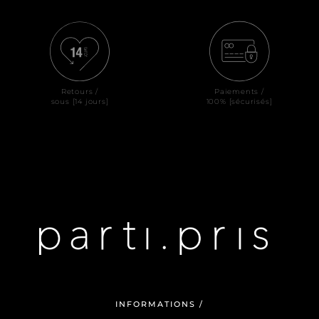
Retours /
Paiements /
sous [14 jours]
100% [sécurisés]
INFORMATIONS /