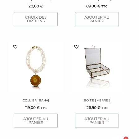
choisies
20,00
€
69,00
€
TTC
sur
la
CHOIX DES
AJOUTER AU
page
OPTIONS
PANIER
du
produit
COLLIER [BAHA]
BOÎTE [ VERRE ]
119,00
€
26,90
€
TTC
TTC
AJOUTER AU
AJOUTER AU
PANIER
PANIER
0