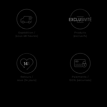
Expédition /
Produits
[sous 48 heures]
[exclusifs]
Retours /
Paiements /
sous [14 jours]
100% [sécurisés]